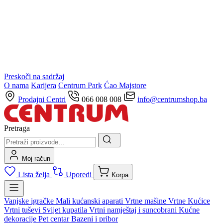
Preskoči na sadržaj
O nama
Karijera
Centrum Park
Ćao Majstore
Prodajni Centri
066 008 008
info@centrumshop.ba
Pretraga
Moj račun
Lista želja
Uporedi
Korpa
Vanjske igračke
Mali kućanski aparati
Vrtne mašine
Vrtne Kućice
Vrtni tuševi
Svijet kupatila
Vrtni namještaj i suncobrani
Kućne
dekoracije
Pet centar
Bazeni i pribor