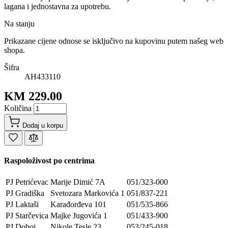
lagana i jednostavna za upotrebu.
Na stanju
Prikazane cijene odnose se isključivo na kupovinu putem našeg web
shopa.
Šifra
AH433110
KM 229.00
Količina
Dodaj u korpu
Raspoloživost po centrima
PJ Petrićevac
Marije Dimić 7A
051/323-000
PJ Gradiška
Svetozara Markovića 1
051/837-221
PJ Laktaši
Karađorđeva 101
051/535-866
PJ Starčevica
Majke Jugovića 1
051/433-900
PJ Doboj
Nikole Tesle 23
053/245-018