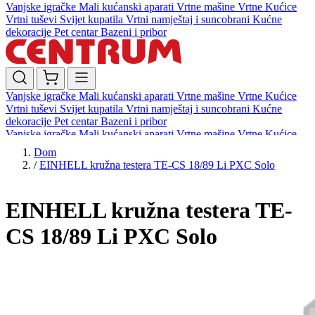
Vanjske igračke
Mali kućanski aparati
Vrtne mašine
Vrtne Kućice
Vrtni tuševi
Svijet kupatila
Vrtni namještaj i suncobrani
Kućne
dekoracije
Pet centar
Bazeni i pribor
Vanjske igračke
Mali kućanski aparati
Vrtne mašine
Vrtne Kućice
Vrtni tuševi
Svijet kupatila
Vrtni namještaj i suncobrani
Kućne
dekoracije
Pet centar
Bazeni i pribor
Vanjske igračke
Mali kućanski aparati
Vrtne mašine
Vrtne Kućice
Vrtni tuševi
Svijet kupatila
Vrtni namještaj i suncobrani
Kućne
Dom
dekoracije
Pet centar
Bazeni i pribor
/
EINHELL kružna testera TE-CS 18/89 Li PXC Solo
EINHELL kružna testera TE-
CS 18/89 Li PXC Solo