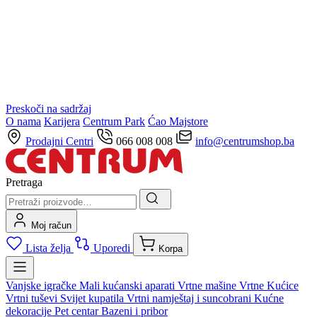
Preskoči na sadržaj
O nama
Karijera
Centrum Park
Ćao Majstore
Prodajni Centri
066 008 008
info@centrumshop.ba
Pretraga
Moj račun
Lista želja
Uporedi
Korpa
Vanjske igračke
Mali kućanski aparati
Vrtne mašine
Vrtne Kućice
Vrtni tuševi
Svijet kupatila
Vrtni namještaj i suncobrani
Kućne
dekoracije
Pet centar
Bazeni i pribor