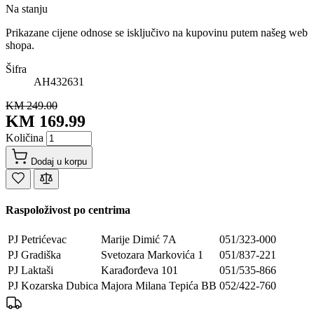
Na stanju
Prikazane cijene odnose se isključivo na kupovinu putem našeg web
shopa.
Šifra
AH432631
KM 249.00
KM 169.99
Količina
Dodaj u korpu
Raspoloživost po centrima
PJ Petrićevac
Marije Dimić 7A
051/323-000
PJ Gradiška
Svetozara Markovića 1
051/837-221
PJ Laktaši
Karađorđeva 101
051/535-866
PJ Kozarska Dubica
Majora Milana Tepića BB
052/422-760