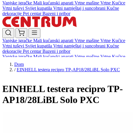
Vanjske igračke
Mali kućanski aparati
Vrtne mašine
Vrtne Kućice
Vrtni tuševi
Svijet kupatila
Vrtni namještaj i suncobrani
Kućne
dekoracije
Pet centar
Bazeni i pribor
Vanjske igračke
Mali kućanski aparati
Vrtne mašine
Vrtne Kućice
Vrtni tuševi
Svijet kupatila
Vrtni namještaj i suncobrani
Kućne
dekoracije
Pet centar
Bazeni i pribor
Vanjske igračke
Mali kućanski aparati
Vrtne mašine
Vrtne Kućice
Vrtni tuševi
Svijet kupatila
Vrtni namještaj i suncobrani
Kućne
Dom
dekoracije
Pet centar
Bazeni i pribor
/
EINHELL testera recipro TP-AP18/28LiBL Solo PXC
EINHELL testera recipro TP-
AP18/28LiBL Solo PXC