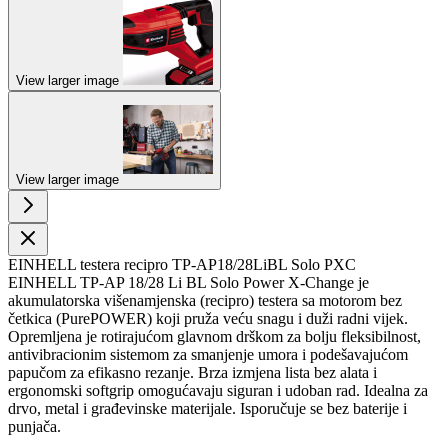
View larger image
View larger image
EINHELL testera recipro TP-AP18/28LiBL Solo PXC
EINHELL TP-AP 18/28 Li BL Solo Power X-Change je
akumulatorska višenamjenska (recipro) testera sa motorom bez
četkica (PurePOWER) koji pruža veću snagu i duži radni vijek.
Opremljena je rotirajućom glavnom drškom za bolju fleksibilnost,
antivibracionim sistemom za smanjenje umora i podešavajućom
papučom za efikasno rezanje. Brza izmjena lista bez alata i
ergonomski softgrip omogućavaju siguran i udoban rad. Idealna za
drvo, metal i građevinske materijale. Isporučuje se bez baterije i
punjača.