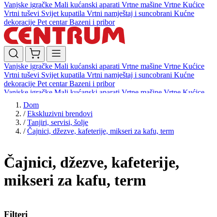
Vanjske igračke
Mali kućanski aparati
Vrtne mašine
Vrtne Kućice
Vrtni tuševi
Svijet kupatila
Vrtni namještaj i suncobrani
Kućne
dekoracije
Pet centar
Bazeni i pribor
Vanjske igračke
Mali kućanski aparati
Vrtne mašine
Vrtne Kućice
Vrtni tuševi
Svijet kupatila
Vrtni namještaj i suncobrani
Kućne
dekoracije
Pet centar
Bazeni i pribor
Vanjske igračke
Mali kućanski aparati
Vrtne mašine
Vrtne Kućice
Vrtni tuševi
Svijet kupatila
Vrtni namještaj i suncobrani
Kućne
Dom
dekoracije
Pet centar
Bazeni i pribor
/
Ekskluzivni brendovi
/
Tanjiri, servisi, šolje
/
Čajnici, džezve, kafeterije, mikseri za kafu, term
Čajnici, džezve, kafeterije,
mikseri za kafu, term
Filteri