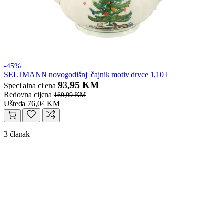
-45%
SELTMANN novogodišnji čajnik motiv drvce 1,10 l
93,95 KM
Specijalna cijena
Redovna cijena
169,99 KM
Ušteda 76,04 KM
3 članak