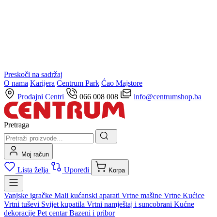
Preskoči na sadržaj
O nama
Karijera
Centrum Park
Ćao Majstore
Prodajni Centri
066 008 008
info@centrumshop.ba
Pretraga
Moj račun
Lista želja
Uporedi
Korpa
Vanjske igračke
Mali kućanski aparati
Vrtne mašine
Vrtne Kućice
Vrtni tuševi
Svijet kupatila
Vrtni namještaj i suncobrani
Kućne
dekoracije
Pet centar
Bazeni i pribor