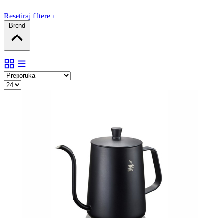
Resetiraj filtere
›
Brend