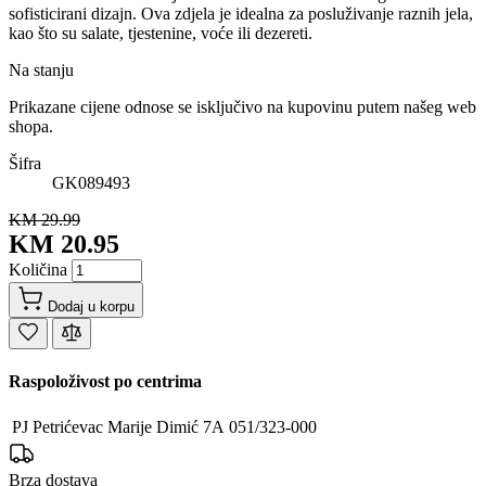
sofisticirani dizajn. Ova zdjela je idealna za posluživanje raznih jela,
kao što su salate, tjestenine, voće ili dezereti.
Na stanju
Prikazane cijene odnose se isključivo na kupovinu putem našeg web
shopa.
Šifra
GK089493
KM 29.99
KM 20.95
Količina
Dodaj u korpu
Raspoloživost po centrima
PJ Petrićevac
Marije Dimić 7A
051/323-000
Brza dostava