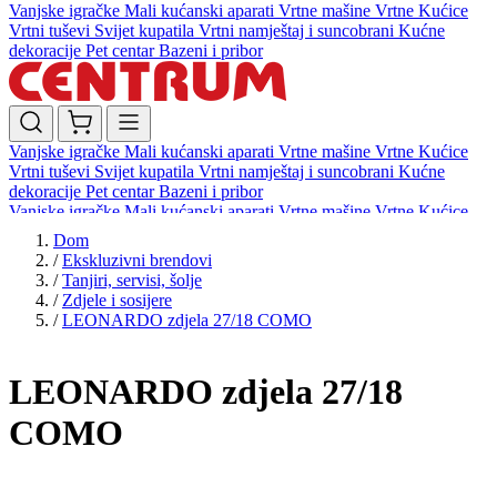
Vanjske igračke
Mali kućanski aparati
Vrtne mašine
Vrtne Kućice
Vrtni tuševi
Svijet kupatila
Vrtni namještaj i suncobrani
Kućne
dekoracije
Pet centar
Bazeni i pribor
Vanjske igračke
Mali kućanski aparati
Vrtne mašine
Vrtne Kućice
Vrtni tuševi
Svijet kupatila
Vrtni namještaj i suncobrani
Kućne
dekoracije
Pet centar
Bazeni i pribor
Vanjske igračke
Mali kućanski aparati
Vrtne mašine
Vrtne Kućice
Vrtni tuševi
Svijet kupatila
Vrtni namještaj i suncobrani
Kućne
Dom
dekoracije
Pet centar
Bazeni i pribor
/
Ekskluzivni brendovi
/
Tanjiri, servisi, šolje
/
Zdjele i sosijere
/
LEONARDO zdjela 27/18 COMO
LEONARDO zdjela 27/18
COMO