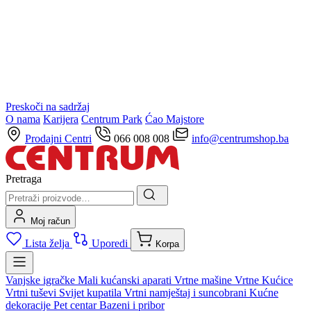
Preskoči na sadržaj
O nama
Karijera
Centrum Park
Ćao Majstore
Prodajni Centri
066 008 008
info@centrumshop.ba
Pretraga
Moj račun
Lista želja
Uporedi
Korpa
Vanjske igračke
Mali kućanski aparati
Vrtne mašine
Vrtne Kućice
Vrtni tuševi
Svijet kupatila
Vrtni namještaj i suncobrani
Kućne
dekoracije
Pet centar
Bazeni i pribor