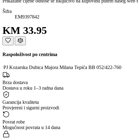
Prikazane cijene odnose se isključivo na kupovinu putem našeg web 
Šifra
EM9397842
KM 33.95
Raspoloživost po centrima
PJ Kozarska Dubica
Majora Milana Tepića BB
052/422-760
Brza dostava
Dostava u roku 1–3 radna dana
Garancija kvaliteta
Provjereni i sigurni proizvodi
Povrat robe
Mogućnost povrata u 14 dana