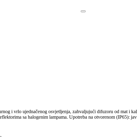
i vrlo ujednačenog osvjetljenja, zahvaljujući difuzoru od mat i ka
flektorima sa halogenim lampama. Upotreba na otvorenom (IP65): javne p