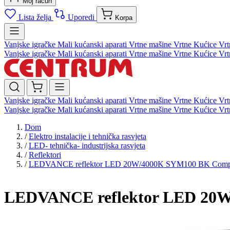
Moj račun
Lista želja
Uporedi
Korpa
Vanjske igračke
Mali kućanski aparati
Vrtne mašine
Vrtne Kućice
Vrt
Vanjske igračke
Mali kućanski aparati
Vrtne mašine
Vrtne Kućice
Vrt
Vanjske igračke
Mali kućanski aparati
Vrtne mašine
Vrtne Kućice
Vrt
Vanjske igračke
Mali kućanski aparati
Vrtne mašine
Vrtne Kućice
Vrt
Dom
/
Elektro instalacije i tehnička rasvjeta
/
LED- tehnička- industrijska rasvjeta
/
Reflektori
/
LEDVANCE reflektor LED 20W/4000K SYM100 BK Comp.
LEDVANCE reflektor LED 20W