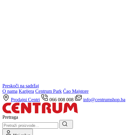
Preskoči na sadržaj
O nama
Karijera
Centrum Park
Ćao Majstore
Prodajni Centri
066 008 008
info@centrumshop.ba
Pretraga