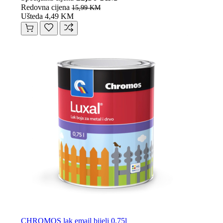
Redovna cijena
15,99 KM
Ušteda 4,49 KM
CHROMOS lak emajl bijeli 0,75l