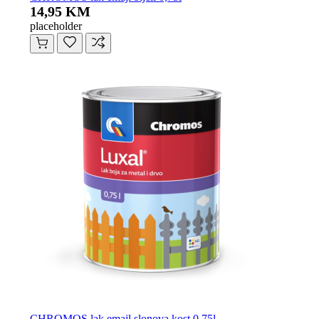
14,95 KM
placeholder
CHROMOS lak emajl slonova kost 0.75l