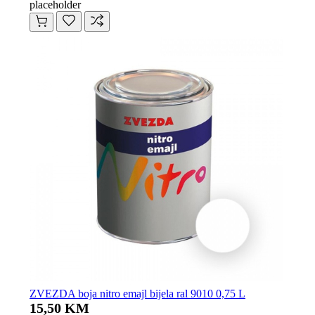
placeholder
ZVEZDA boja nitro emajl bijela ral 9010 0,75 L
15,50 KM