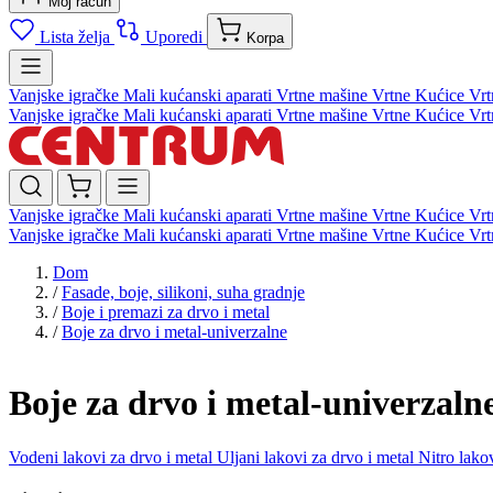
Moj račun
Lista želja
Uporedi
Korpa
Vanjske igračke
Mali kućanski aparati
Vrtne mašine
Vrtne Kućice
Vrt
Vanjske igračke
Mali kućanski aparati
Vrtne mašine
Vrtne Kućice
Vrt
Vanjske igračke
Mali kućanski aparati
Vrtne mašine
Vrtne Kućice
Vrt
Vanjske igračke
Mali kućanski aparati
Vrtne mašine
Vrtne Kućice
Vrt
Dom
/
Fasade, boje, silikoni, suha gradnje
/
Boje i premazi za drvo i metal
/
Boje za drvo i metal-univerzalne
Boje za drvo i metal-univerzaln
Vodeni lakovi za drvo i metal
Uljani lakovi za drvo i metal
Nitro lako