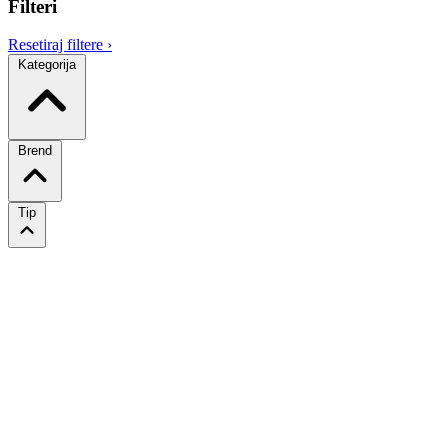
Filteri
Resetiraj filtere
›
Kategorija
Brend
Tip