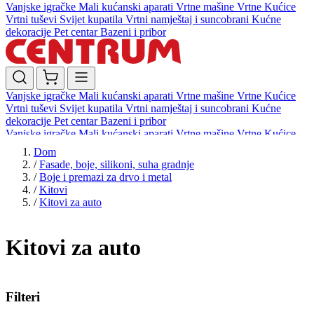
Vanjske igračke
Mali kućanski aparati
Vrtne mašine
Vrtne Kućice
Vrtni tuševi
Svijet kupatila
Vrtni namještaj i suncobrani
Kućne
dekoracije
Pet centar
Bazeni i pribor
Vanjske igračke
Mali kućanski aparati
Vrtne mašine
Vrtne Kućice
Vrtni tuševi
Svijet kupatila
Vrtni namještaj i suncobrani
Kućne
dekoracije
Pet centar
Bazeni i pribor
Vanjske igračke
Mali kućanski aparati
Vrtne mašine
Vrtne Kućice
Vrtni tuševi
Svijet kupatila
Vrtni namještaj i suncobrani
Kućne
Dom
dekoracije
Pet centar
Bazeni i pribor
/
Fasade, boje, silikoni, suha gradnje
/
Boje i premazi za drvo i metal
/
Kitovi
/
Kitovi za auto
Kitovi za auto
Filteri