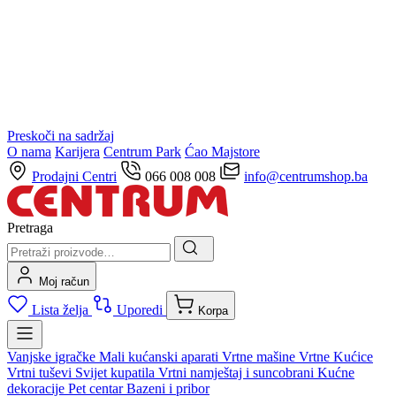
Preskoči na sadržaj
O nama
Karijera
Centrum Park
Ćao Majstore
Prodajni Centri
066 008 008
info@centrumshop.ba
Pretraga
Moj račun
Lista želja
Uporedi
Korpa
Vanjske igračke
Mali kućanski aparati
Vrtne mašine
Vrtne Kućice
Vrtni tuševi
Svijet kupatila
Vrtni namještaj i suncobrani
Kućne
dekoracije
Pet centar
Bazeni i pribor