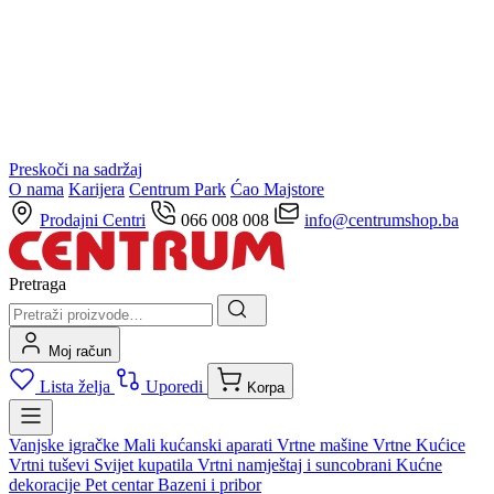
Preskoči na sadržaj
O nama
Karijera
Centrum Park
Ćao Majstore
Prodajni Centri
066 008 008
info@centrumshop.ba
Pretraga
Moj račun
Lista želja
Uporedi
Korpa
Vanjske igračke
Mali kućanski aparati
Vrtne mašine
Vrtne Kućice
Vrtni tuševi
Svijet kupatila
Vrtni namještaj i suncobrani
Kućne
dekoracije
Pet centar
Bazeni i pribor