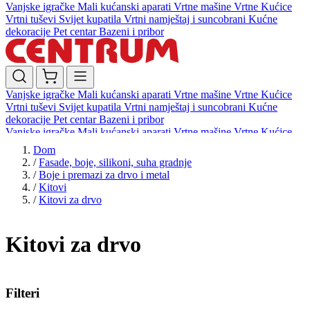
Vanjske igračke
Mali kućanski aparati
Vrtne mašine
Vrtne Kućice
Vrtni tuševi
Svijet kupatila
Vrtni namještaj i suncobrani
Kućne
dekoracije
Pet centar
Bazeni i pribor
Vanjske igračke
Mali kućanski aparati
Vrtne mašine
Vrtne Kućice
Vrtni tuševi
Svijet kupatila
Vrtni namještaj i suncobrani
Kućne
dekoracije
Pet centar
Bazeni i pribor
Vanjske igračke
Mali kućanski aparati
Vrtne mašine
Vrtne Kućice
Vrtni tuševi
Svijet kupatila
Vrtni namještaj i suncobrani
Kućne
Dom
dekoracije
Pet centar
Bazeni i pribor
/
Fasade, boje, silikoni, suha gradnje
/
Boje i premazi za drvo i metal
/
Kitovi
/
Kitovi za drvo
Kitovi za drvo
Filteri