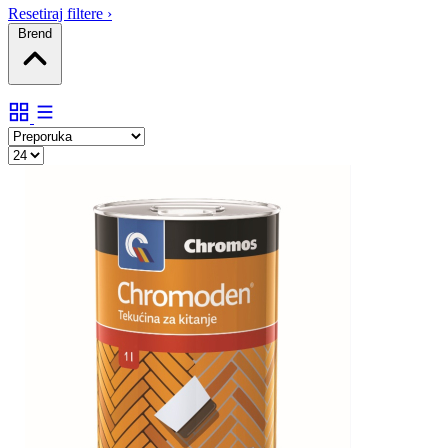
Resetiraj filtere
›
Brend