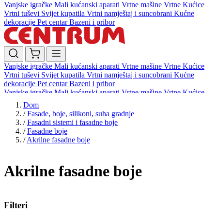
Vanjske igračke
Mali kućanski aparati
Vrtne mašine
Vrtne Kućice
Vrtni tuševi
Svijet kupatila
Vrtni namještaj i suncobrani
Kućne
dekoracije
Pet centar
Bazeni i pribor
Vanjske igračke
Mali kućanski aparati
Vrtne mašine
Vrtne Kućice
Vrtni tuševi
Svijet kupatila
Vrtni namještaj i suncobrani
Kućne
dekoracije
Pet centar
Bazeni i pribor
Vanjske igračke
Mali kućanski aparati
Vrtne mašine
Vrtne Kućice
Vrtni tuševi
Svijet kupatila
Vrtni namještaj i suncobrani
Kućne
Dom
dekoracije
Pet centar
Bazeni i pribor
/
Fasade, boje, silikoni, suha gradnje
/
Fasadni sistemi i fasadne boje
/
Fasadne boje
/
Akrilne fasadne boje
Akrilne fasadne boje
Filteri