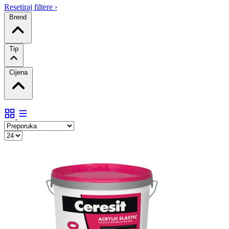
Resetiraj filtere
›
Brend
Tip
Cijena