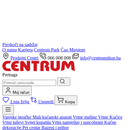
Preskoči na sadržaj
O nama
Karijera
Centrum Park
Ćao Majstore
Prodajni Centri
066 008 008
info@centrumshop.ba
Pretraga
Moj račun
Lista želja
Uporedi
Korpa
Vanjske igračke
Mali kućanski aparati
Vrtne mašine
Vrtne Kućice
Vrtni tuševi
Svijet kupatila
Vrtni namještaj i suncobrani
Kućne
dekoracije
Pet centar
Bazeni i pribor