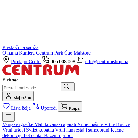
Preskoči na sadržaj
O nama
Karijera
Centrum Park
Ćao Majstore
Prodajni Centri
066 008 008
info@centrumshop.ba
Pretraga
Moj račun
Lista želja
Uporedi
Korpa
Vanjske igračke
Mali kućanski aparati
Vrtne mašine
Vrtne Kućice
Vrtni tuševi
Svijet kupatila
Vrtni namještaj i suncobrani
Kućne
dekoracije
Pet centar
Bazeni i pribor