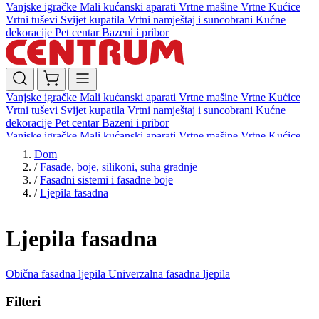
Vanjske igračke
Mali kućanski aparati
Vrtne mašine
Vrtne Kućice
Vrtni tuševi
Svijet kupatila
Vrtni namještaj i suncobrani
Kućne
dekoracije
Pet centar
Bazeni i pribor
Vanjske igračke
Mali kućanski aparati
Vrtne mašine
Vrtne Kućice
Vrtni tuševi
Svijet kupatila
Vrtni namještaj i suncobrani
Kućne
dekoracije
Pet centar
Bazeni i pribor
Vanjske igračke
Mali kućanski aparati
Vrtne mašine
Vrtne Kućice
Vrtni tuševi
Svijet kupatila
Vrtni namještaj i suncobrani
Kućne
Dom
dekoracije
Pet centar
Bazeni i pribor
/
Fasade, boje, silikoni, suha gradnje
/
Fasadni sistemi i fasadne boje
/
Ljepila fasadna
Ljepila fasadna
Obična fasadna ljepila
Univerzalna fasadna ljepila
Filteri