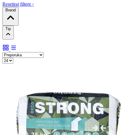
Resetiraj filtere
›
Brend
Tip