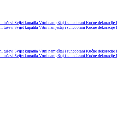
ni tuševi
Svijet kupatila
Vrtni namještaj i suncobrani
Kućne dekoracije
ni tuševi
Svijet kupatila
Vrtni namještaj i suncobrani
Kućne dekoracije
ni tuševi
Svijet kupatila
Vrtni namještaj i suncobrani
Kućne dekoracije
ni tuševi
Svijet kupatila
Vrtni namještaj i suncobrani
Kućne dekoracije