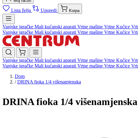
Moj račun
Lista želja
Uporedi
Korpa
Vanjske igračke
Mali kućanski aparati
Vrtne mašine
Vrtne Kućice
Vrt
Vanjske igračke
Mali kućanski aparati
Vrtne mašine
Vrtne Kućice
Vrt
Vanjske igračke
Mali kućanski aparati
Vrtne mašine
Vrtne Kućice
Vrt
Vanjske igračke
Mali kućanski aparati
Vrtne mašine
Vrtne Kućice
Vrt
Dom
/
DRINA fioka 1/4 višenamjenska
DRINA fioka 1/4 višenamjenska