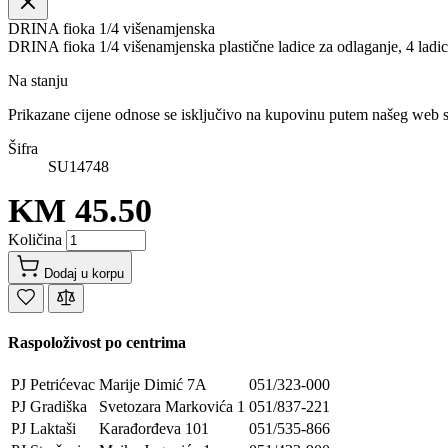
DRINA fioka 1/4 višenamjenska
DRINA fioka 1/4 višenamjenska plastične ladice za odlaganje, 4 ladic
Na stanju
Prikazane cijene odnose se isključivo na kupovinu putem našeg web 
Šifra
SU14748
KM 45.50
Količina
Dodaj u korpu
Raspoloživost po centrima
PJ Petrićevac
Marije Dimić 7A
051/323-000
PJ Gradiška
Svetozara Markovića 1
051/837-221
PJ Laktaši
Karađorđeva 101
051/535-866