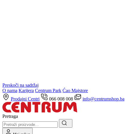
Preskoči na sadržaj
O nama
Karijera
Centrum Park
Ćao Majstore
Prodajni Centri
066 008 008
info@centrumshop.ba
Pretraga