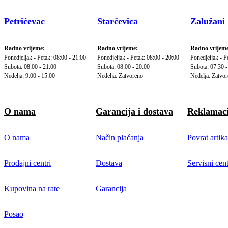
Petrićevac
Starčevica
Zalužani
Radno vrijeme:
Radno vrijeme:
Radno vrijeme
Ponedjeljak - Petak: 08:00 - 21:00
Ponedjeljak - Petak: 08:00 - 20:00
Ponedjeljak - P
Subota: 08:00 - 21:00
Subota: 08:00 - 20:00
Subota: 07:30 -
Nedelja: 9:00 - 15:00
Nedelja: Zatvoreno
Nedelja: Zatvo
O nama
Garancija i dostava
Reklamaci
O nama
Način plaćanja
Povrat artika
Prodajni centri
Dostava
Servisni cent
Kupovina na rate
Garancija
Posao