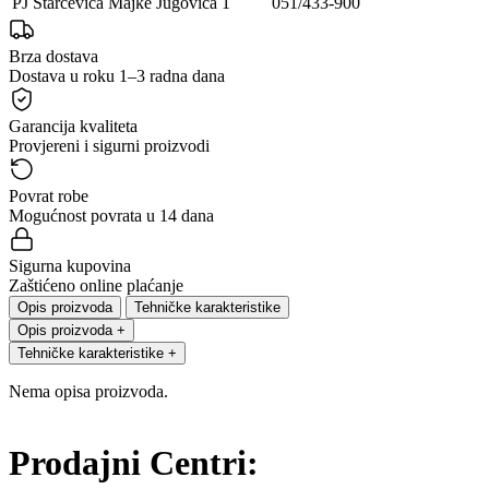
PJ Starčevica
Majke Jugovića 1
051/433-900
Brza dostava
Dostava u roku 1–3 radna dana
Garancija kvaliteta
Provjereni i sigurni proizvodi
Povrat robe
Mogućnost povrata u 14 dana
Sigurna kupovina
Zaštićeno online plaćanje
Opis proizvoda
Tehničke karakteristike
Opis proizvoda
+
Tehničke karakteristike
+
Nema opisa proizvoda.
Prodajni Centri: