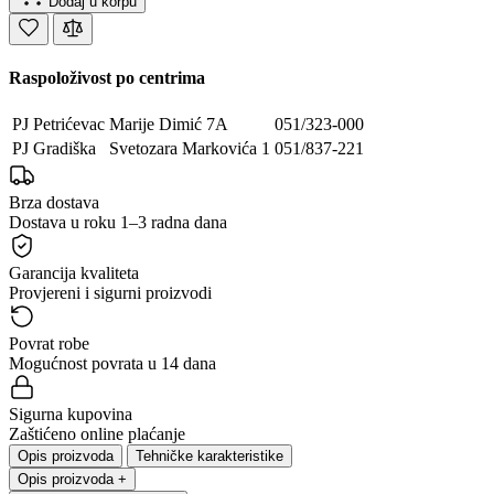
Dodaj u korpu
Raspoloživost po centrima
PJ Petrićevac
Marije Dimić 7A
051/323-000
PJ Gradiška
Svetozara Markovića 1
051/837-221
Brza dostava
Dostava u roku 1–3 radna dana
Garancija kvaliteta
Provjereni i sigurni proizvodi
Povrat robe
Mogućnost povrata u 14 dana
Sigurna kupovina
Zaštićeno online plaćanje
Opis proizvoda
Tehničke karakteristike
Opis proizvoda
+