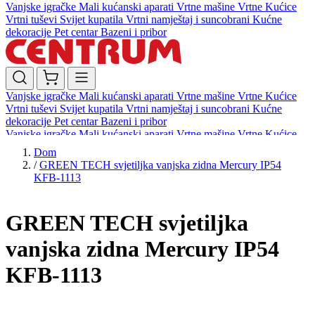
Vanjske igračke
Mali kućanski aparati
Vrtne mašine
Vrtne Kućice
Vrtni tuševi
Svijet kupatila
Vrtni namještaj i suncobrani
Kućne
dekoracije
Pet centar
Bazeni i pribor
Vanjske igračke
Mali kućanski aparati
Vrtne mašine
Vrtne Kućice
Vrtni tuševi
Svijet kupatila
Vrtni namještaj i suncobrani
Kućne
dekoracije
Pet centar
Bazeni i pribor
Vanjske igračke
Mali kućanski aparati
Vrtne mašine
Vrtne Kućice
Vrtni tuševi
Svijet kupatila
Vrtni namještaj i suncobrani
Kućne
Dom
dekoracije
Pet centar
Bazeni i pribor
/
GREEN TECH svjetiljka vanjska zidna Mercury IP54
KFB-1113
GREEN TECH svjetiljka
vanjska zidna Mercury IP54
KFB-1113