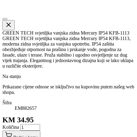
GREEN TECH svjetiljka vanjska zidna Mercury IP54 KFB-1113
GREEN TECH svjetiljka vanjska zidna Mercury IP54 KFB-1113,
moderna zidna svjetiljka za vanjsku upotrebu. IP54 zaštita
obezbjeđuje otpornost na prašinu i prskanje vode, pogodna za
fasade, ulaze i terase. Pruža stabilno i ugodno osvjetljenje uz dug
vijek trajanja. Elegantnog i jednostavnog dizajna koji se lako uklapa
u različite eksterijere.
Na stanju
Prikazane cijene odnose se isključivo na kupovinu putem našeg web
shopa.
Šifra
EM882657
KM 34.95
Količina