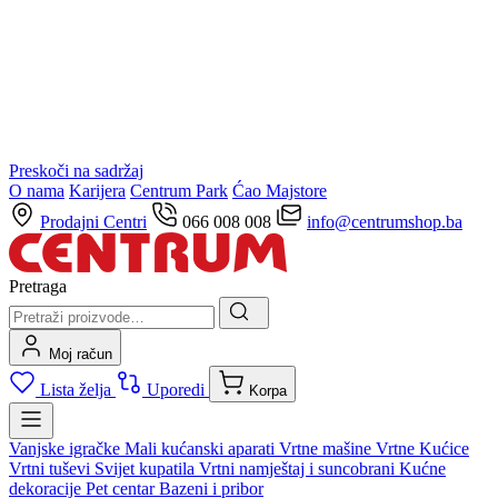
Preskoči na sadržaj
O nama
Karijera
Centrum Park
Ćao Majstore
Prodajni Centri
066 008 008
info@centrumshop.ba
Pretraga
Moj račun
Lista želja
Uporedi
Korpa
Vanjske igračke
Mali kućanski aparati
Vrtne mašine
Vrtne Kućice
Vrtni tuševi
Svijet kupatila
Vrtni namještaj i suncobrani
Kućne
dekoracije
Pet centar
Bazeni i pribor