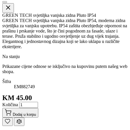
GREEN TECH svjetiljka vanjska zidna Pluto IP54
GREEN TECH svjetiljka vanjska zidna Pluto IP54, moderna zidna
svjetiljka za vanjsku upotrebu. IP54 zaštita obezbjeđuje otpornost na
prašinu i prskanje vode, što je čini pogodnom za fasade, ulaze i
terase. Pruža stabilno i ugodno osvjetljenje uz dug vijek trajanja.
Elegantnog i jednostavnog dizajna koji se lako uklapa u različite
eksterijere.
Na stanju
Prikazane cijene odnose se isključivo na kupovinu putem našeg web
shopa.
Šifra
EM882749
KM 45.00
Količina
Dodaj u korpu