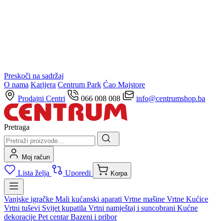
Preskoči na sadržaj
O nama
Karijera
Centrum Park
Ćao Majstore
Prodajni Centri
066 008 008
info@centrumshop.ba
Pretraga
Moj račun
Lista želja
Uporedi
Korpa
Vanjske igračke
Mali kućanski aparati
Vrtne mašine
Vrtne Kućice
Vrtni tuševi
Svijet kupatila
Vrtni namještaj i suncobrani
Kućne
dekoracije
Pet centar
Bazeni i pribor