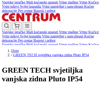
Vanjske igračke
Mali kućanski aparati
Vrtne mašine
Vrtne Kućice
Vrtni tuševi
Svijet kupatila
Vrtni namještaj i suncobrani
Kućne
dekoracije
Pet centar
Bazeni i pribor
Vanjske igračke
Mali kućanski aparati
Vrtne mašine
Vrtne Kućice
Vrtni tuševi
Svijet kupatila
Vrtni namještaj i suncobrani
Kućne
dekoracije
Pet centar
Bazeni i pribor
Vanjske igračke
Mali kućanski aparati
Vrtne mašine
Vrtne Kućice
Vrtni tuševi
Svijet kupatila
Vrtni namještaj i suncobrani
Kućne
Dom
dekoracije
Pet centar
Bazeni i pribor
/
GREEN TECH svjetiljka vanjska zidna Pluto IP54
GREEN TECH svjetiljka
vanjska zidna Pluto IP54