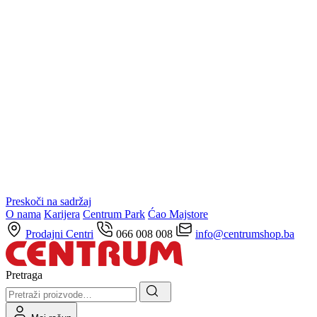
Preskoči na sadržaj
O nama
Karijera
Centrum Park
Ćao Majstore
Prodajni Centri
066 008 008
info@centrumshop.ba
Pretraga