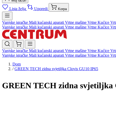
Moj račun
Lista želja
Uporedi
Korpa
Vanjske igračke
Mali kućanski aparati
Vrtne mašine
Vrtne Kućice
Vrt
Vanjske igračke
Mali kućanski aparati
Vrtne mašine
Vrtne Kućice
Vrt
Vanjske igračke
Mali kućanski aparati
Vrtne mašine
Vrtne Kućice
Vrt
Vanjske igračke
Mali kućanski aparati
Vrtne mašine
Vrtne Kućice
Vrt
Dom
/
GREEN TECH zidna svjetiljka Clovis GU10 IP65
GREEN TECH zidna svjetiljka 