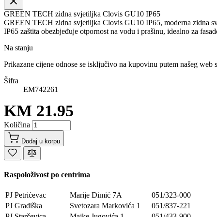
GREEN TECH zidna svjetiljka Clovis GU10 IP65
GREEN TECH zidna svjetiljka Clovis GU10 IP65, moderna zidna svjetil
IP65 zaštita obezbjeđuje otpornost na vodu i prašinu, idealno za fasade
Na stanju
Prikazane cijene odnose se isključivo na kupovinu putem našeg web 
Šifra
EM742261
KM 21.95
Količina
Dodaj u korpu
Raspoloživost po centrima
PJ Petrićevac
Marije Dimić 7A
051/323-000
PJ Gradiška
Svetozara Markovića 1
051/837-221
PJ Starčevica
Majke Jugovića 1
051/433-900