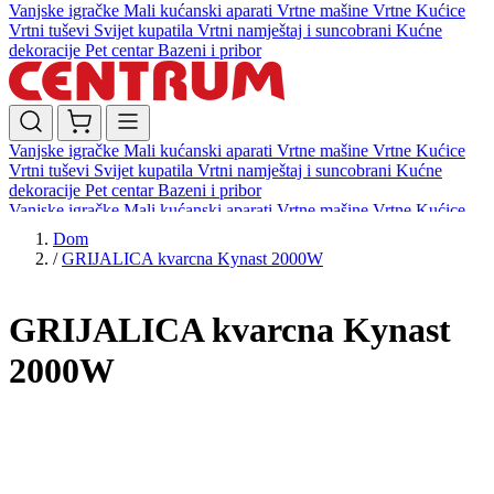
Vanjske igračke
Mali kućanski aparati
Vrtne mašine
Vrtne Kućice
Vrtni tuševi
Svijet kupatila
Vrtni namještaj i suncobrani
Kućne
dekoracije
Pet centar
Bazeni i pribor
Vanjske igračke
Mali kućanski aparati
Vrtne mašine
Vrtne Kućice
Vrtni tuševi
Svijet kupatila
Vrtni namještaj i suncobrani
Kućne
dekoracije
Pet centar
Bazeni i pribor
Vanjske igračke
Mali kućanski aparati
Vrtne mašine
Vrtne Kućice
Vrtni tuševi
Svijet kupatila
Vrtni namještaj i suncobrani
Kućne
Dom
dekoracije
Pet centar
Bazeni i pribor
/
GRIJALICA kvarcna Kynast 2000W
GRIJALICA kvarcna Kynast
2000W