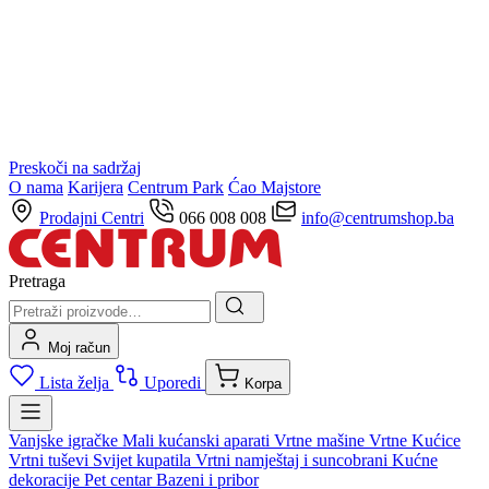
Preskoči na sadržaj
O nama
Karijera
Centrum Park
Ćao Majstore
Prodajni Centri
066 008 008
info@centrumshop.ba
Pretraga
Moj račun
Lista želja
Uporedi
Korpa
Vanjske igračke
Mali kućanski aparati
Vrtne mašine
Vrtne Kućice
Vrtni tuševi
Svijet kupatila
Vrtni namještaj i suncobrani
Kućne
dekoracije
Pet centar
Bazeni i pribor