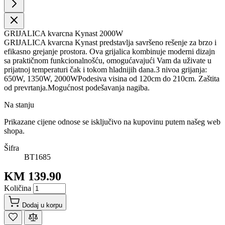
GRIJALICA kvarcna Kynast 2000W
GRIJALICA kvarcna Kynast predstavlja savršeno rešenje za brzo i
efikasno grejanje prostora. Ova grijalica kombinuje moderni dizajn
sa praktičnom funkcionalnošću, omogućavajući Vam da uživate u
prijatnoj temperaturi čak i tokom hladnijih dana.3 nivoa grijanja:
650W, 1350W, 2000WPodesiva visina od 120cm do 210cm. Zaštita
od prevrtanja.Mogućnost podešavanja nagiba.
Na stanju
Prikazane cijene odnose se isključivo na kupovinu putem našeg web
shopa.
Šifra
BT1685
KM 139.90
Količina
Dodaj u korpu