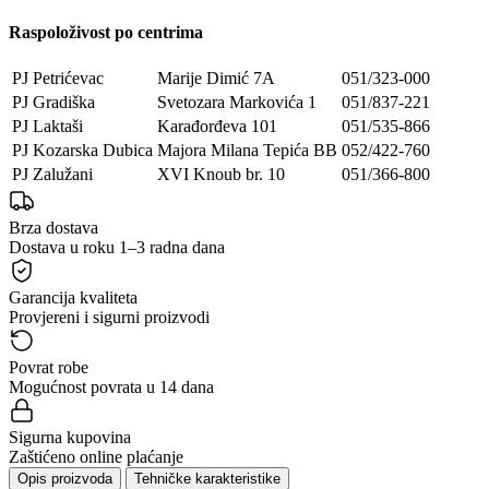
Raspoloživost po centrima
PJ Petrićevac
Marije Dimić 7A
051/323-000
PJ Gradiška
Svetozara Markovića 1
051/837-221
PJ Laktaši
Karađorđeva 101
051/535-866
PJ Kozarska Dubica
Majora Milana Tepića BB
052/422-760
PJ Zalužani
XVI Knoub br. 10
051/366-800
Brza dostava
Dostava u roku 1–3 radna dana
Garancija kvaliteta
Provjereni i sigurni proizvodi
Povrat robe
Mogućnost povrata u 14 dana
Sigurna kupovina
Zaštićeno online plaćanje
Opis proizvoda
Tehničke karakteristike