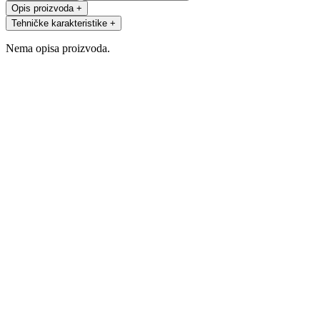
Opis proizvoda
+
Tehničke karakteristike
+
Nema opisa proizvoda.