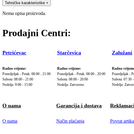
Tehničke karakteristike
+
Nema opisa proizvoda.
Prodajni Centri:
Petrićevac
Starčevica
Zalužani
Radno vrijeme:
Radno vrijeme:
Radno vrijeme
Ponedjeljak - Petak: 08:00 - 21:00
Ponedjeljak - Petak: 08:00 - 20:00
Ponedjeljak - P
Subota: 08:00 - 21:00
Subota: 08:00 - 20:00
Subota: 07:30 -
Nedelja: 9:00 - 15:00
Nedelja: Zatvoreno
Nedelja: Zatvo
O nama
Garancija i dostava
Reklamaci
O nama
Način plaćanja
Povrat artika