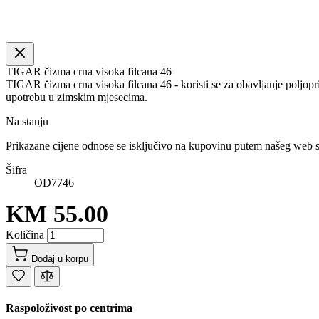
TIGAR čizma crna visoka filcana 46
TIGAR čizma crna visoka filcana 46 - koristi se za obavljanje poljopri
upotrebu u zimskim mjesecima.
Na stanju
Prikazane cijene odnose se isključivo na kupovinu putem našeg web 
Šifra
OD7746
KM 55.00
Količina
Dodaj u korpu
Raspoloživost po centrima