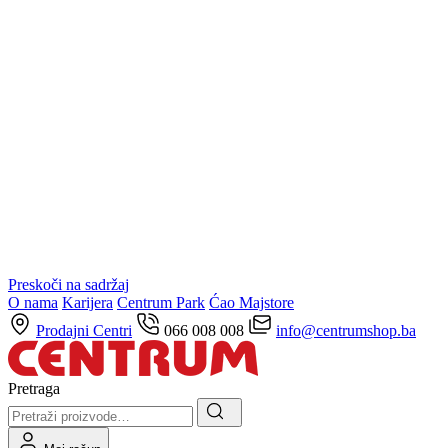
Preskoči na sadržaj
O nama
Karijera
Centrum Park
Ćao Majstore
Prodajni Centri
066 008 008
info@centrumshop.ba
Pretraga