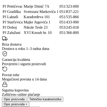
PJ Petrićevac
Marije Dimić 7A
051/323-000
PJ Gradiška
Svetozara Markovića 1
051/837-221
PJ Laktaši
Karađorđeva 101
051/535-866
PJ Starčevica
Majke Jugovića 1
051/433-900
PJ Doboj
Nikole Tesle 23
053/245-018
PJ Zalužani
XVI Knoub br. 10
051/366-800
Brza dostava
Dostava u roku 1–3 radna dana
Garancija kvaliteta
Provjereni i sigurni proizvodi
Povrat robe
Mogućnost povrata u 14 dana
Sigurna kupovina
Zaštićeno online plaćanje
Opis proizvoda
Tehničke karakteristike
Opis proizvoda
+