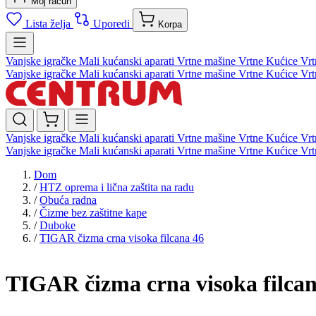
Moj račun
Lista želja
Uporedi
Korpa
Vanjske igračke
Mali kućanski aparati
Vrtne mašine
Vrtne Kućice
Vrt
Vanjske igračke
Mali kućanski aparati
Vrtne mašine
Vrtne Kućice
Vrt
Vanjske igračke
Mali kućanski aparati
Vrtne mašine
Vrtne Kućice
Vrt
Vanjske igračke
Mali kućanski aparati
Vrtne mašine
Vrtne Kućice
Vrt
Dom
/
HTZ oprema i lična zaštita na radu
/
Obuća radna
/
Čizme bez zaštitne kape
/
Duboke
/
TIGAR čizma crna visoka filcana 46
TIGAR čizma crna visoka filcan