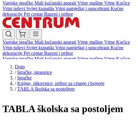
Vanjske igračke
Mali kućanski aparati
Vrtne mašine
Vrtne Kućice
Vrtni tuševi
Svijet kupatila
Vrtni namještaj i suncobrani
Kućne
dekoracije
Pet centar
Bazeni i pribor
Vanjske igračke
Mali kućanski aparati
Vrtne mašine
Vrtne Kućice
Vrtni tuševi
Svijet kupatila
Vrtni namještaj i suncobrani
Kućne
dekoracije
Pet centar
Bazeni i pribor
Vanjske igračke
Mali kućanski aparati
Vrtne mašine
Vrtne Kućice
Vrtni tuševi
Svijet kupatila
Vrtni namještaj i suncobrani
Kućne
Dom
dekoracije
Pet centar
Bazeni i pribor
/
Igračke, igraonice
/
Igračke
/
Knjige, slikovnice, pribor za crtanje i bojenje
/
TABLA školska sa postoljem
TABLA školska sa postoljem