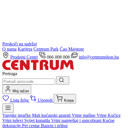
Preskoči na sadržaj
O nama
Karijera
Centrum Park
Ćao Majstore
Prodajni Centri
066 008 008
info@centrumshop.ba
Pretraga
Moj račun
Lista želja
Uporedi
Korpa
Vanjske igračke
Mali kućanski aparati
Vrtne mašine
Vrtne Kućice
Vrtni tuševi
Svijet kupatila
Vrtni namještaj i suncobrani
Kućne
dekoracije
Pet centar
Bazeni i pribor