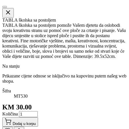
TABLA školska sa postoljem
TABLA školska sa postoljem pomože Vašem djetetu da oslobodi
svoju kreativnu stranu uz pomoć ove ploče za crtanje i pisanje. Vašu
dijecu smjestite u stolice ispred ploče i pustite ih da postanu
kreativni. Fine motoričke vještine, mašta, kreativnost, koncentracija,
komunikacija, rješavanje problema, prostorna i vizualna svijest,
oblici i veličine, boje, slova i brojevi su samo neke od stvari koje će
Vaše dijete razviti uz pomoć ove table. Dimenzije: 39.5x52cm.
Na stanju
Prikazane cijene odnose se isključivo na kupovinu putem našeg web
shopa.
Šifra
MT530
KM 30.00
Količina
Dodaj u korpu