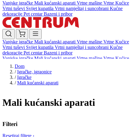
Vanjske igračke
Mali kućanski aparati
Vrtne mašine
Vrtne Kućice
Vrtni tuševi
Svijet kupatila
Vrtni namještaj i suncobrani
Kućne
dekoracije
Pet centar
Bazeni i pribor
Vanjske igračke
Mali kućanski aparati
Vrtne mašine
Vrtne Kućice
Vrtni tuševi
Svijet kupatila
Vrtni namještaj i suncobrani
Kućne
dekoracije
Pet centar
Bazeni i pribor
Vanjske igračke
Mali kućanski aparati
Vrtne mašine
Vrtne Kućice
Vrtni tuševi
Svijet kupatila
Vrtni namještaj i suncobrani
Kućne
Dom
dekoracije
Pet centar
Bazeni i pribor
/
Igračke, igraonice
/
Igračke
/
Mali kućanski aparati
Mali kućanski aparati
Filteri
Resetiraj filtere
›