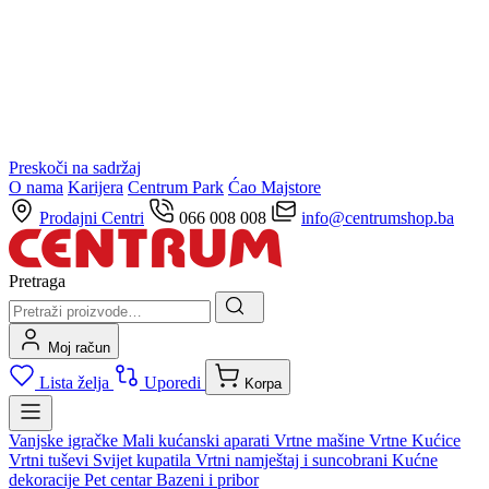
Preskoči na sadržaj
O nama
Karijera
Centrum Park
Ćao Majstore
Prodajni Centri
066 008 008
info@centrumshop.ba
Pretraga
Moj račun
Lista želja
Uporedi
Korpa
Vanjske igračke
Mali kućanski aparati
Vrtne mašine
Vrtne Kućice
Vrtni tuševi
Svijet kupatila
Vrtni namještaj i suncobrani
Kućne
dekoracije
Pet centar
Bazeni i pribor