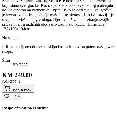
KUĆICA iz mašte svake djevojčice. Kućica sa vratima, prozorima u
koju stanu sve igračke. Kućica je izrađena od kvalitetnog materijala
koji je otporan na vremenske uvjete i lako se održava. Ova igračka
je izvrsna za poticanje dječje mašte i kreativnosti, kao i za razvijanje
socijalnih vještina i igre uloga. Djeca će uživati u kreiranju svojih
priča i igranju različitih uloga u svojoj maloj kućici. Dimenzije:
122x100x104cm
Na stanju
Prikazane cijene odnose se isključivo na kupovinu putem našeg web
shopa.
Šifra
BRG285
KM 249.00
Količina
Dodaj u korpu
Raspoloživost po centrima