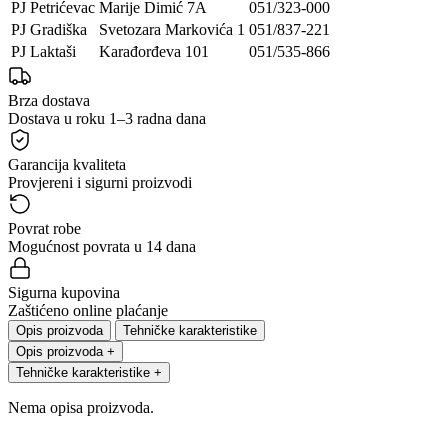
PJ Petrićevac
Marije Dimić 7A
051/323-000
PJ Gradiška
Svetozara Markovića 1
051/837-221
PJ Laktaši
Karađorđeva 101
051/535-866
Brza dostava
Dostava u roku 1–3 radna dana
Garancija kvaliteta
Provjereni i sigurni proizvodi
Povrat robe
Mogućnost povrata u 14 dana
Sigurna kupovina
Zaštićeno online plaćanje
Opis proizvoda
Tehničke karakteristike
Opis proizvoda
+
Tehničke karakteristike
+
Nema opisa proizvoda.