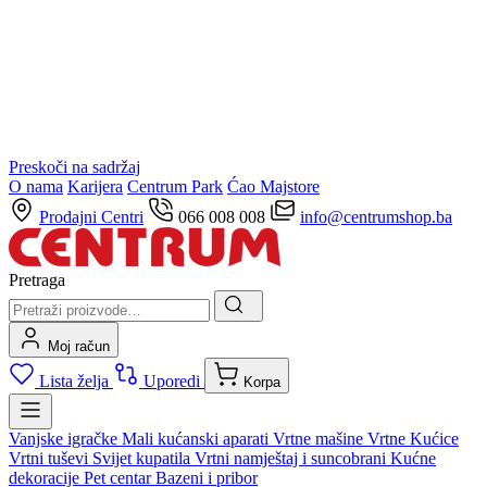
Preskoči na sadržaj
O nama
Karijera
Centrum Park
Ćao Majstore
Prodajni Centri
066 008 008
info@centrumshop.ba
Pretraga
Moj račun
Lista želja
Uporedi
Korpa
Vanjske igračke
Mali kućanski aparati
Vrtne mašine
Vrtne Kućice
Vrtni tuševi
Svijet kupatila
Vrtni namještaj i suncobrani
Kućne
dekoracije
Pet centar
Bazeni i pribor