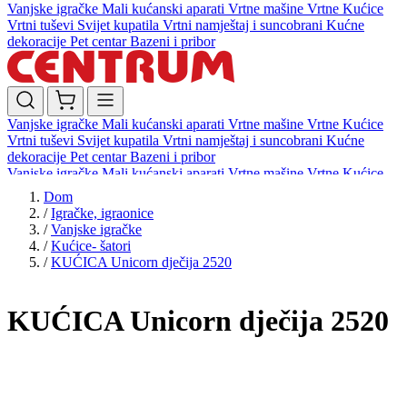
Vanjske igračke
Mali kućanski aparati
Vrtne mašine
Vrtne Kućice
Vrtni tuševi
Svijet kupatila
Vrtni namještaj i suncobrani
Kućne
dekoracije
Pet centar
Bazeni i pribor
Vanjske igračke
Mali kućanski aparati
Vrtne mašine
Vrtne Kućice
Vrtni tuševi
Svijet kupatila
Vrtni namještaj i suncobrani
Kućne
dekoracije
Pet centar
Bazeni i pribor
Vanjske igračke
Mali kućanski aparati
Vrtne mašine
Vrtne Kućice
Vrtni tuševi
Svijet kupatila
Vrtni namještaj i suncobrani
Kućne
Dom
dekoracije
Pet centar
Bazeni i pribor
/
Igračke, igraonice
/
Vanjske igračke
/
Kućice- šatori
/
KUĆICA Unicorn dječija 2520
KUĆICA Unicorn dječija 2520