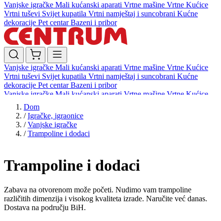
Vanjske igračke
Mali kućanski aparati
Vrtne mašine
Vrtne Kućice
Vrtni tuševi
Svijet kupatila
Vrtni namještaj i suncobrani
Kućne
dekoracije
Pet centar
Bazeni i pribor
Vanjske igračke
Mali kućanski aparati
Vrtne mašine
Vrtne Kućice
Vrtni tuševi
Svijet kupatila
Vrtni namještaj i suncobrani
Kućne
dekoracije
Pet centar
Bazeni i pribor
Vanjske igračke
Mali kućanski aparati
Vrtne mašine
Vrtne Kućice
Vrtni tuševi
Svijet kupatila
Vrtni namještaj i suncobrani
Kućne
Dom
dekoracije
Pet centar
Bazeni i pribor
/
Igračke, igraonice
/
Vanjske igračke
/
Trampoline i dodaci
Trampoline i dodaci
Zabava na otvorenom može početi. Nudimo vam trampoline
različitih dimenzija i visokog kvaliteta izrade. Naručite već danas.
Dostava na području BiH.