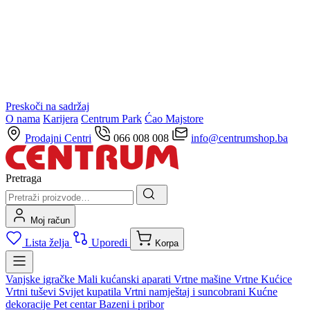
Preskoči na sadržaj
O nama
Karijera
Centrum Park
Ćao Majstore
Prodajni Centri
066 008 008
info@centrumshop.ba
Pretraga
Moj račun
Lista želja
Uporedi
Korpa
Vanjske igračke
Mali kućanski aparati
Vrtne mašine
Vrtne Kućice
Vrtni tuševi
Svijet kupatila
Vrtni namještaj i suncobrani
Kućne
dekoracije
Pet centar
Bazeni i pribor