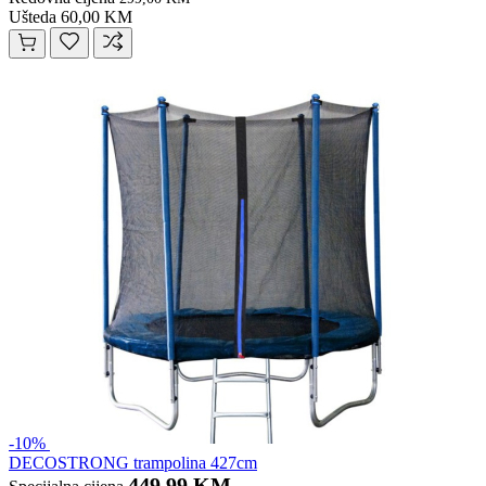
Ušteda 60,00 KM
-10%
DECOSTRONG trampolina 427cm
449,99 KM