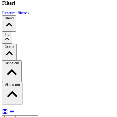
Filteri
Resetiraj filtere
›
Brend
Tip
Cijena
Širina cm
Visina cm