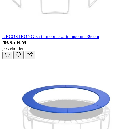
DECOSTRONG zaštitni obruč za trampolinu 366cm
49,95 KM
placeholder