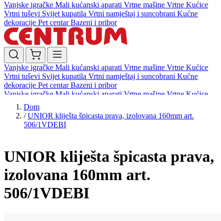
Vanjske igračke
Mali kućanski aparati
Vrtne mašine
Vrtne Kućice
Vrtni tuševi
Svijet kupatila
Vrtni namještaj i suncobrani
Kućne
dekoracije
Pet centar
Bazeni i pribor
Vanjske igračke
Mali kućanski aparati
Vrtne mašine
Vrtne Kućice
Vrtni tuševi
Svijet kupatila
Vrtni namještaj i suncobrani
Kućne
dekoracije
Pet centar
Bazeni i pribor
Vanjske igračke
Mali kućanski aparati
Vrtne mašine
Vrtne Kućice
Vrtni tuševi
Svijet kupatila
Vrtni namještaj i suncobrani
Kućne
Dom
dekoracije
Pet centar
Bazeni i pribor
/
UNIOR kliješta špicasta prava, izolovana 160mm art.
506/1VDEBI
UNIOR kliješta špicasta prava,
izolovana 160mm art.
506/1VDEBI