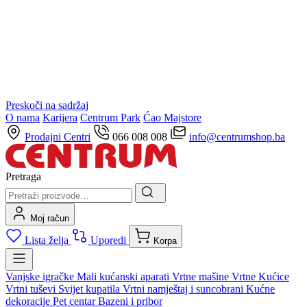
Preskoči na sadržaj
O nama
Karijera
Centrum Park
Ćao Majstore
Prodajni Centri
066 008 008
info@centrumshop.ba
Pretraga
Moj račun
Lista želja
Uporedi
Korpa
Vanjske igračke
Mali kućanski aparati
Vrtne mašine
Vrtne Kućice
Vrtni tuševi
Svijet kupatila
Vrtni namještaj i suncobrani
Kućne
dekoracije
Pet centar
Bazeni i pribor