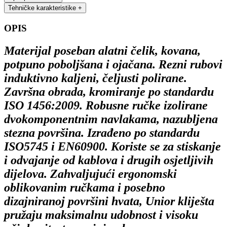
Tehničke karakteristike
+
OPIS
Materijal poseban alatni čelik, kovana,
potpuno poboljšana i ojačana. Rezni rubovi
induktivno kaljeni, čeljusti polirane.
Završna obrada, kromiranje po standardu
ISO 1456:2009. Robusne ručke izolirane
dvokomponentnim navlakama,
nazubljena
stezna površina
. Izrađeno po standardu
ISO5745 i EN60900. Koriste se za stiskanje
i odvajanje od kablova i drugih osjetljivih
dijelova. Zahvaljujući ergonomski
oblikovanim ručkama i posebno
dizajniranoj površini hvata, Unior kliješta
pružaju maksimalnu udobnost i visoku