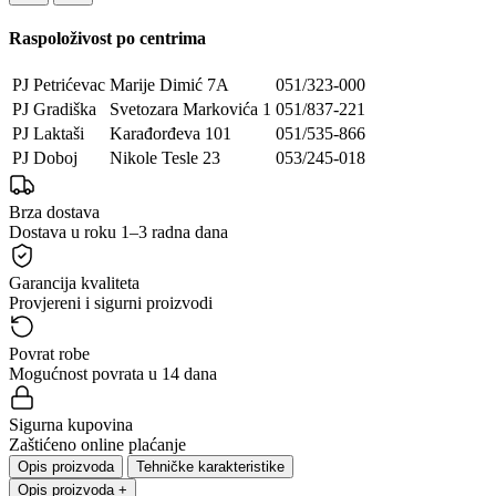
Raspoloživost po centrima
PJ Petrićevac
Marije Dimić 7A
051/323-000
PJ Gradiška
Svetozara Markovića 1
051/837-221
PJ Laktaši
Karađorđeva 101
051/535-866
PJ Doboj
Nikole Tesle 23
053/245-018
Brza dostava
Dostava u roku 1–3 radna dana
Garancija kvaliteta
Provjereni i sigurni proizvodi
Povrat robe
Mogućnost povrata u 14 dana
Sigurna kupovina
Zaštićeno online plaćanje
Opis proizvoda
Tehničke karakteristike
Opis proizvoda
+