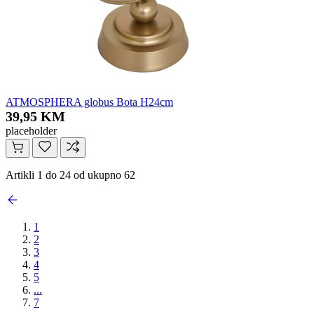
ATMOSPHERA globus Bota H24cm
39,95 KM
placeholder
Artikli 1 do 24 od ukupno 62
1
2
3
4
5
...
7