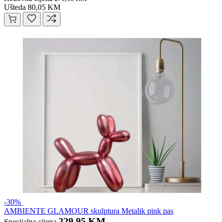
Ušteda 80,05 KM
-30%
AMBIENTE GLAMOUR skulptura Metalik pink pas
229,95 KM
Specijalna cijena