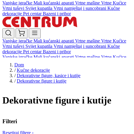
Vanjske igračke
Mali kućanski aparati
Vrtne mašine
Vrtne Kućice
Vrtni tuševi
Svijet kupatila
Vrtni namještaj i suncobrani
Kućne
dekoracije
Pet centar
Bazeni i pribor
Vanjske igračke
Mali kućanski aparati
Vrtne mašine
Vrtne Kućice
Vrtni tuševi
Svijet kupatila
Vrtni namještaj i suncobrani
Kućne
dekoracije
Pet centar
Bazeni i pribor
Vanjske igračke
Mali kućanski aparati
Vrtne mašine
Vrtne Kućice
Vrtni tuševi
Svijet kupatila
Vrtni namještaj i suncobrani
Kućne
Dom
dekoracije
Pet centar
Bazeni i pribor
/
Kućne dekoracije
/
Dekorativne figure, kasice i kutije
/
Dekorativne figure i kutije
Dekorativne figure i kutije
Filteri
Resetiraj filtere
›