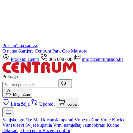
Preskoči na sadržaj
O nama
Karijera
Centrum Park
Ćao Majstore
Prodajni Centri
066 008 008
info@centrumshop.ba
Pretraga
Moj račun
Lista želja
Uporedi
Korpa
Vanjske igračke
Mali kućanski aparati
Vrtne mašine
Vrtne Kućice
Vrtni tuševi
Svijet kupatila
Vrtni namještaj i suncobrani
Kućne
dekoracije
Pet centar
Bazeni i pribor