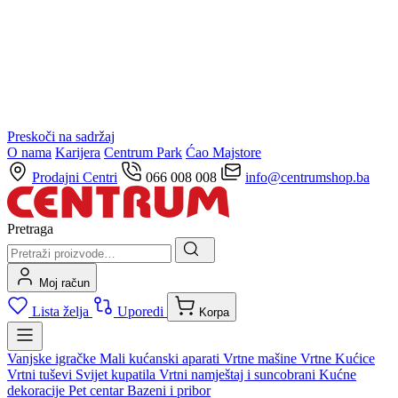
Preskoči na sadržaj
O nama
Karijera
Centrum Park
Ćao Majstore
Prodajni Centri
066 008 008
info@centrumshop.ba
Pretraga
Moj račun
Lista želja
Uporedi
Korpa
Vanjske igračke
Mali kućanski aparati
Vrtne mašine
Vrtne Kućice
Vrtni tuševi
Svijet kupatila
Vrtni namještaj i suncobrani
Kućne
dekoracije
Pet centar
Bazeni i pribor