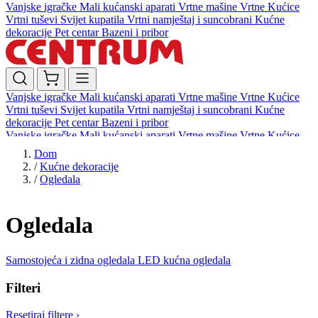
Vanjske igračke
Mali kućanski aparati
Vrtne mašine
Vrtne Kućice
Vrtni tuševi
Svijet kupatila
Vrtni namještaj i suncobrani
Kućne
dekoracije
Pet centar
Bazeni i pribor
Vanjske igračke
Mali kućanski aparati
Vrtne mašine
Vrtne Kućice
Vrtni tuševi
Svijet kupatila
Vrtni namještaj i suncobrani
Kućne
dekoracije
Pet centar
Bazeni i pribor
Vanjske igračke
Mali kućanski aparati
Vrtne mašine
Vrtne Kućice
Vrtni tuševi
Svijet kupatila
Vrtni namještaj i suncobrani
Kućne
Dom
dekoracije
Pet centar
Bazeni i pribor
/
Kućne dekoracije
/
Ogledala
Ogledala
Samostojeća i zidna ogledala
LED kućna ogledala
Filteri
Resetiraj filtere
›