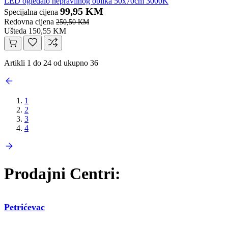
LED ogledalo nepravilnog oblika 50x70cm 3000K
99,95 KM
Specijalna cijena
Redovna cijena
250,50 KM
Ušteda 150,55 KM
Artikli 1 do 24 od ukupno 36
1
2
3
4
Prodajni Centri:
Petrićevac