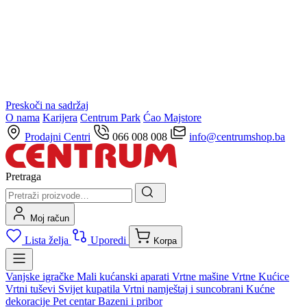
Preskoči na sadržaj
O nama
Karijera
Centrum Park
Ćao Majstore
Prodajni Centri
066 008 008
info@centrumshop.ba
Pretraga
Moj račun
Lista želja
Uporedi
Korpa
Vanjske igračke
Mali kućanski aparati
Vrtne mašine
Vrtne Kućice
Vrtni tuševi
Svijet kupatila
Vrtni namještaj i suncobrani
Kućne
dekoracije
Pet centar
Bazeni i pribor