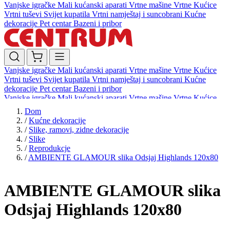
Vanjske igračke
Mali kućanski aparati
Vrtne mašine
Vrtne Kućice
Vrtni tuševi
Svijet kupatila
Vrtni namještaj i suncobrani
Kućne
dekoracije
Pet centar
Bazeni i pribor
Vanjske igračke
Mali kućanski aparati
Vrtne mašine
Vrtne Kućice
Vrtni tuševi
Svijet kupatila
Vrtni namještaj i suncobrani
Kućne
dekoracije
Pet centar
Bazeni i pribor
Vanjske igračke
Mali kućanski aparati
Vrtne mašine
Vrtne Kućice
Vrtni tuševi
Svijet kupatila
Vrtni namještaj i suncobrani
Kućne
Dom
dekoracije
Pet centar
Bazeni i pribor
/
Kućne dekoracije
/
Slike, ramovi, zidne dekoracije
/
Slike
/
Reprodukcje
/
AMBIENTE GLAMOUR slika Odsjaj Highlands 120x80
AMBIENTE GLAMOUR slika
Odsjaj Highlands 120x80