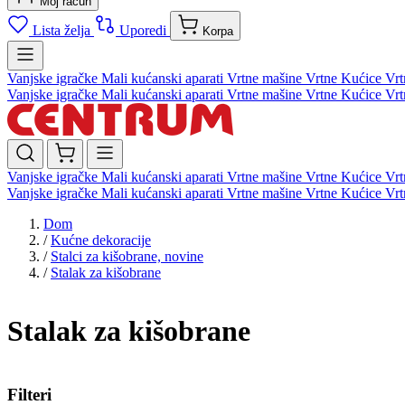
Moj račun
Lista želja
Uporedi
Korpa
Vanjske igračke
Mali kućanski aparati
Vrtne mašine
Vrtne Kućice
Vrt
Vanjske igračke
Mali kućanski aparati
Vrtne mašine
Vrtne Kućice
Vrt
Vanjske igračke
Mali kućanski aparati
Vrtne mašine
Vrtne Kućice
Vrt
Vanjske igračke
Mali kućanski aparati
Vrtne mašine
Vrtne Kućice
Vrt
Dom
/
Kućne dekoracije
/
Stalci za kišobrane, novine
/
Stalak za kišobrane
Stalak za kišobrane
Filteri