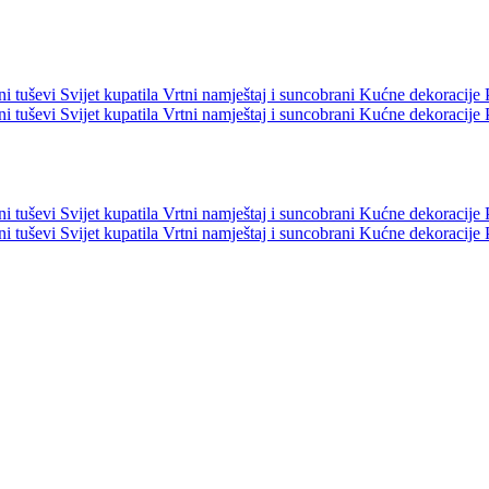
ni tuševi
Svijet kupatila
Vrtni namještaj i suncobrani
Kućne dekoracije
ni tuševi
Svijet kupatila
Vrtni namještaj i suncobrani
Kućne dekoracije
ni tuševi
Svijet kupatila
Vrtni namještaj i suncobrani
Kućne dekoracije
ni tuševi
Svijet kupatila
Vrtni namještaj i suncobrani
Kućne dekoracije