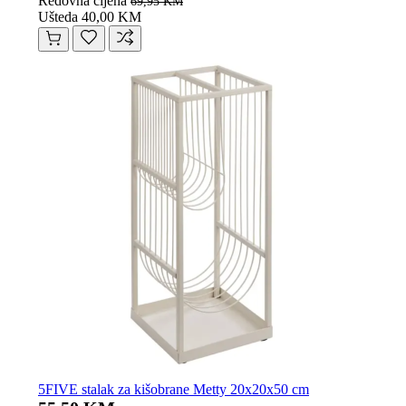
Redovna cijena
69,95 KM
Ušteda 40,00 KM
5FIVE stalak za kišobrane Metty 20x20x50 cm