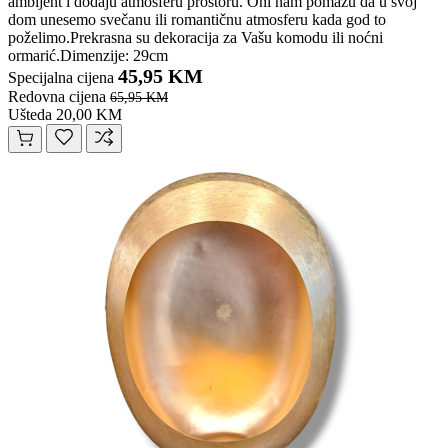
ambijent i dodaju atmosferu prostoru. Oni nam pomažu da u svoj
dom unesemo svečanu ili romantičnu atmosferu kada god to
poželimo.Prekrasna su dekoracija za Vašu komodu ili noćni
ormarić.Dimenzije: 29cm
45,95 KM
Specijalna cijena
Redovna cijena
65,95 KM
Ušteda 20,00 KM