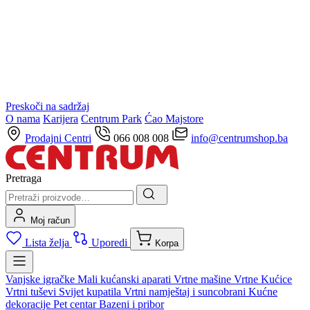
Preskoči na sadržaj
O nama
Karijera
Centrum Park
Ćao Majstore
Prodajni Centri
066 008 008
info@centrumshop.ba
Pretraga
Moj račun
Lista želja
Uporedi
Korpa
Vanjske igračke
Mali kućanski aparati
Vrtne mašine
Vrtne Kućice
Vrtni tuševi
Svijet kupatila
Vrtni namještaj i suncobrani
Kućne
dekoracije
Pet centar
Bazeni i pribor