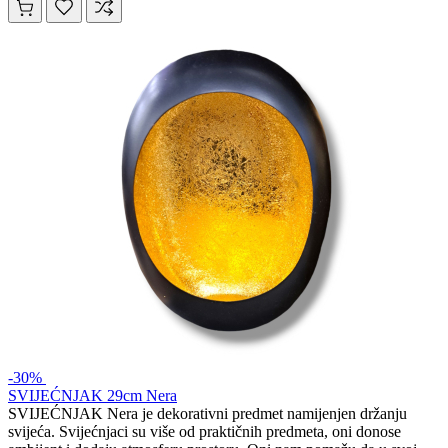
-30%
SVIJEĆNJAK 29cm Nera
SVIJEĆNJAK Nera je dekorativni predmet namijenjen držanju
svijeća. Svijećnjaci su više od praktičnih predmeta, oni donose