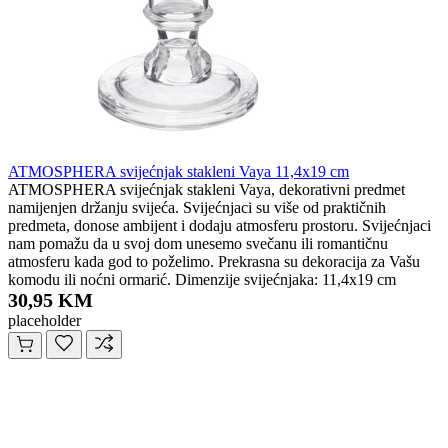
ATMOSPHERA svijećnjak stakleni Vaya 11,4x19 cm
ATMOSPHERA svijećnjak stakleni Vaya, dekorativni predmet
namijenjen držanju svijeća. Svijećnjaci su više od praktičnih
predmeta, donose ambijent i dodaju atmosferu prostoru. Svijećnjaci
nam pomažu da u svoj dom unesemo svečanu ili romantičnu
atmosferu kada god to poželimo. Prekrasna su dekoracija za Vašu
komodu ili noćni ormarić. Dimenzije svijećnjaka: 11,4x19 cm
30,95 KM
placeholder