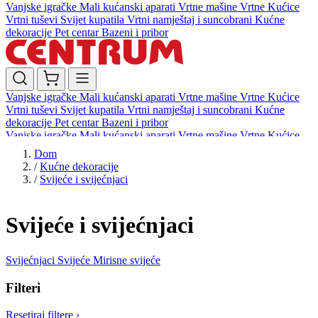
Vanjske igračke
Mali kućanski aparati
Vrtne mašine
Vrtne Kućice
Vrtni tuševi
Svijet kupatila
Vrtni namještaj i suncobrani
Kućne
dekoracije
Pet centar
Bazeni i pribor
Vanjske igračke
Mali kućanski aparati
Vrtne mašine
Vrtne Kućice
Vrtni tuševi
Svijet kupatila
Vrtni namještaj i suncobrani
Kućne
dekoracije
Pet centar
Bazeni i pribor
Vanjske igračke
Mali kućanski aparati
Vrtne mašine
Vrtne Kućice
Vrtni tuševi
Svijet kupatila
Vrtni namještaj i suncobrani
Kućne
Dom
dekoracije
Pet centar
Bazeni i pribor
/
Kućne dekoracije
/
Svijeće i svijećnjaci
Svijeće i svijećnjaci
Svijećnjaci
Svijeće
Mirisne svijeće
Filteri
Resetiraj filtere
›