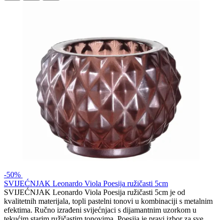
-50%
SVIJEĆNJAK Leonardo Viola Poesija ružičasti 5cm
SVIJEĆNJAK Leonardo Viola Poesija ružičasti 5cm je od
kvalitetnih materijala, topli pastelni tonovi u kombinaciji s metalnim
efektima. Ručno izrađeni svijećnjaci s dijamantnim uzorkom u
tekućim starim ružičastim tonovima. Poesija je pravi izbor za sve