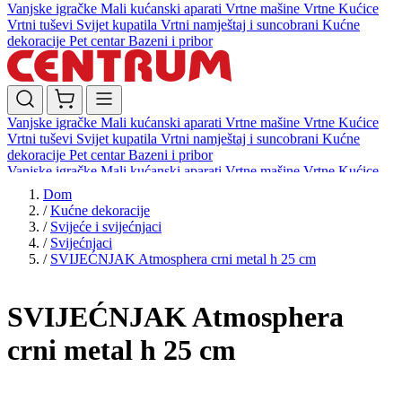
Vanjske igračke
Mali kućanski aparati
Vrtne mašine
Vrtne Kućice
Vrtni tuševi
Svijet kupatila
Vrtni namještaj i suncobrani
Kućne
dekoracije
Pet centar
Bazeni i pribor
Vanjske igračke
Mali kućanski aparati
Vrtne mašine
Vrtne Kućice
Vrtni tuševi
Svijet kupatila
Vrtni namještaj i suncobrani
Kućne
dekoracije
Pet centar
Bazeni i pribor
Vanjske igračke
Mali kućanski aparati
Vrtne mašine
Vrtne Kućice
Vrtni tuševi
Svijet kupatila
Vrtni namještaj i suncobrani
Kućne
Dom
dekoracije
Pet centar
Bazeni i pribor
/
Kućne dekoracije
/
Svijeće i svijećnjaci
/
Svijećnjaci
/
SVIJEĆNJAK Atmosphera crni metal h 25 cm
SVIJEĆNJAK Atmosphera
crni metal h 25 cm