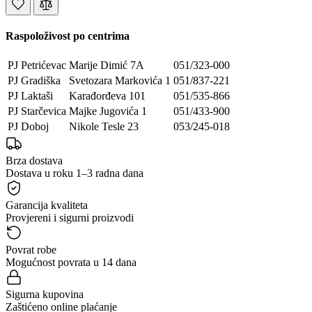
Raspoloživost po centrima
PJ Petrićevac
Marije Dimić 7A
051/323-000
PJ Gradiška
Svetozara Markovića 1
051/837-221
PJ Laktaši
Karađorđeva 101
051/535-866
PJ Starčevica
Majke Jugovića 1
051/433-900
PJ Doboj
Nikole Tesle 23
053/245-018
Brza dostava
Dostava u roku 1–3 radna dana
Garancija kvaliteta
Provjereni i sigurni proizvodi
Povrat robe
Mogućnost povrata u 14 dana
Sigurna kupovina
Zaštićeno online plaćanje