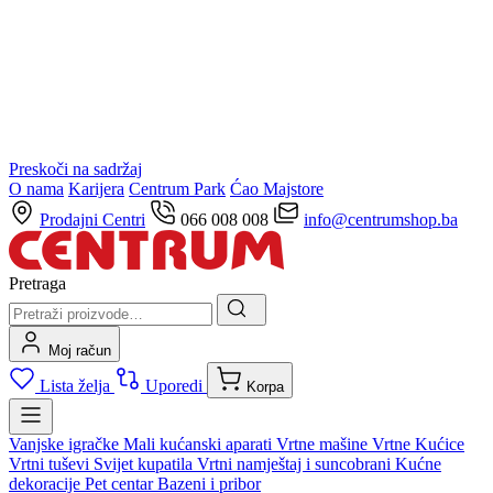
Preskoči na sadržaj
O nama
Karijera
Centrum Park
Ćao Majstore
Prodajni Centri
066 008 008
info@centrumshop.ba
Pretraga
Moj račun
Lista želja
Uporedi
Korpa
Vanjske igračke
Mali kućanski aparati
Vrtne mašine
Vrtne Kućice
Vrtni tuševi
Svijet kupatila
Vrtni namještaj i suncobrani
Kućne
dekoracije
Pet centar
Bazeni i pribor