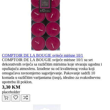
COMPTOIR DE LA BOUGIE svijeće mirisne 10/1
COMPTOIR DE LA BOUGIE svijeće mirisne 10/1 su set
dekorativnih svijeća sa različitim mirisima koje stvaraju ugodnu i
opuštajuću atmosferu. Izrađene su od kvalitetnog voska koji
omogućava ravnomjerno sagorijevanje. Pakovanje sadrži 10
komada u različitim varijantama (rasp), idealno za svakodnevnu
upotrebu ili poklon.
3,30 KM
placeholder