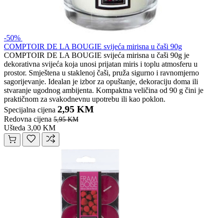
-50%
COMPTOIR DE LA BOUGIE svijeća mirisna u čaši 90g
COMPTOIR DE LA BOUGIE svijeća mirisna u čaši 90g je
dekorativna svijeća koja unosi prijatan miris i toplu atmosferu u
prostor. Smještena u staklenoj čaši, pruža sigurno i ravnomjerno
sagorijevanje. Idealan je izbor za opuštanje, dekoraciju doma ili
stvaranje ugodnog ambijenta. Kompaktna veličina od 90 g čini je
praktičnom za svakodnevnu upotrebu ili kao poklon.
2,95 KM
Specijalna cijena
Redovna cijena
5,95 KM
Ušteda 3,00 KM