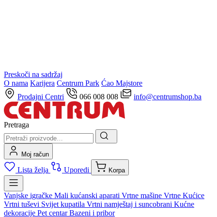
Preskoči na sadržaj
O nama
Karijera
Centrum Park
Ćao Majstore
Prodajni Centri
066 008 008
info@centrumshop.ba
Pretraga
Moj račun
Lista želja
Uporedi
Korpa
Vanjske igračke
Mali kućanski aparati
Vrtne mašine
Vrtne Kućice
Vrtni tuševi
Svijet kupatila
Vrtni namještaj i suncobrani
Kućne
dekoracije
Pet centar
Bazeni i pribor