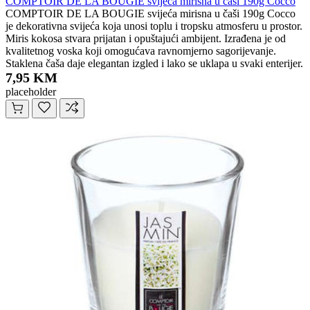
COMPTOIR DE LA BOUGIE svijeća mirisna u čaši 190g Cocco
COMPTOIR DE LA BOUGIE svijeća mirisna u čaši 190g Cocco
je dekorativna svijeća koja unosi toplu i tropsku atmosferu u prostor.
Miris kokosa stvara prijatan i opuštajući ambijent. Izrađena je od
kvalitetnog voska koji omogućava ravnomjerno sagorijevanje.
Staklena čaša daje elegantan izgled i lako se uklapa u svaki enterijer.
7,95 KM
placeholder