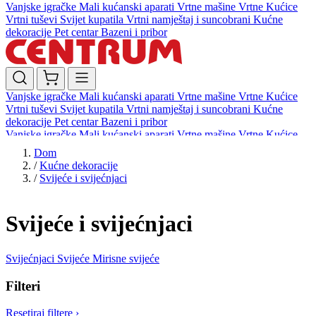
Vanjske igračke
Mali kućanski aparati
Vrtne mašine
Vrtne Kućice
Vrtni tuševi
Svijet kupatila
Vrtni namještaj i suncobrani
Kućne
dekoracije
Pet centar
Bazeni i pribor
Vanjske igračke
Mali kućanski aparati
Vrtne mašine
Vrtne Kućice
Vrtni tuševi
Svijet kupatila
Vrtni namještaj i suncobrani
Kućne
dekoracije
Pet centar
Bazeni i pribor
Vanjske igračke
Mali kućanski aparati
Vrtne mašine
Vrtne Kućice
Vrtni tuševi
Svijet kupatila
Vrtni namještaj i suncobrani
Kućne
Dom
dekoracije
Pet centar
Bazeni i pribor
/
Kućne dekoracije
/
Svijeće i svijećnjaci
Svijeće i svijećnjaci
Svijećnjaci
Svijeće
Mirisne svijeće
Filteri
Resetiraj filtere
›