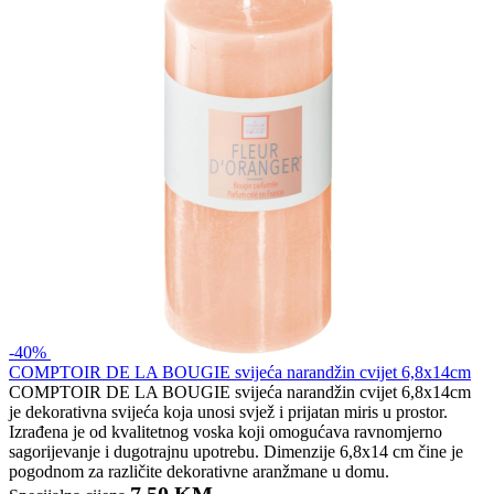
-40%
COMPTOIR DE LA BOUGIE svijeća narandžin cvijet 6,8x14cm
COMPTOIR DE LA BOUGIE svijeća narandžin cvijet 6,8x14cm
je dekorativna svijeća koja unosi svjež i prijatan miris u prostor.
Izrađena je od kvalitetnog voska koji omogućava ravnomjerno
sagorijevanje i dugotrajnu upotrebu. Dimenzije 6,8x14 cm čine je
pogodnom za različite dekorativne aranžmane u domu.