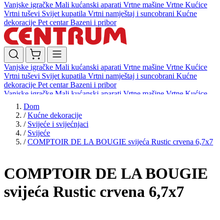
Vanjske igračke
Mali kućanski aparati
Vrtne mašine
Vrtne Kućice
Vrtni tuševi
Svijet kupatila
Vrtni namještaj i suncobrani
Kućne
dekoracije
Pet centar
Bazeni i pribor
Vanjske igračke
Mali kućanski aparati
Vrtne mašine
Vrtne Kućice
Vrtni tuševi
Svijet kupatila
Vrtni namještaj i suncobrani
Kućne
dekoracije
Pet centar
Bazeni i pribor
Vanjske igračke
Mali kućanski aparati
Vrtne mašine
Vrtne Kućice
Vrtni tuševi
Svijet kupatila
Vrtni namještaj i suncobrani
Kućne
Dom
dekoracije
Pet centar
Bazeni i pribor
/
Kućne dekoracije
/
Svijeće i svijećnjaci
/
Svijeće
/
COMPTOIR DE LA BOUGIE svijeća Rustic crvena 6,7x7
COMPTOIR DE LA BOUGIE
svijeća Rustic crvena 6,7x7