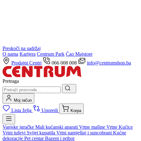
Preskoči na sadržaj
O nama
Karijera
Centrum Park
Ćao Majstore
Prodajni Centri
066 008 008
info@centrumshop.ba
Pretraga
Moj račun
Lista želja
Uporedi
Korpa
Vanjske igračke
Mali kućanski aparati
Vrtne mašine
Vrtne Kućice
Vrtni tuševi
Svijet kupatila
Vrtni namještaj i suncobrani
Kućne
dekoracije
Pet centar
Bazeni i pribor