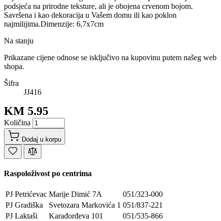
podsjeća na prirodne teksture, ali je obojena crvenom bojom.
Savršena i kao dekoracija u Vašem domu ili kao poklon
najmilijima.Dimenzije: 6,7x7cm
Na stanju
Prikazane cijene odnose se isključivo na kupovinu putem našeg web
shopa.
Šifra
JJ416
KM 5.95
Količina
Dodaj u korpu
Raspoloživost po centrima
PJ Petrićevac
Marije Dimić 7A
051/323-000
PJ Gradiška
Svetozara Markovića 1
051/837-221
PJ Laktaši
Karađorđeva 101
051/535-866