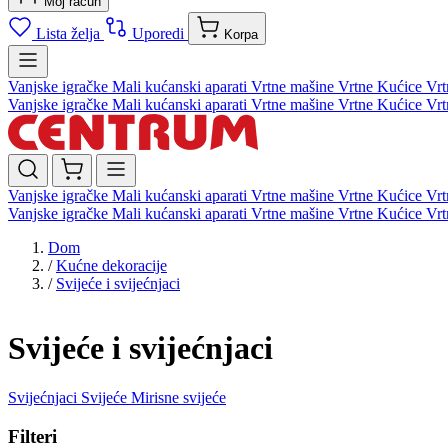
Moj račun
Lista želja
Uporedi
Korpa
Vanjske igračke
Mali kućanski aparati
Vrtne mašine
Vrtne Kućice
Vrt
Vanjske igračke
Mali kućanski aparati
Vrtne mašine
Vrtne Kućice
Vrt
Vanjske igračke
Mali kućanski aparati
Vrtne mašine
Vrtne Kućice
Vrt
Vanjske igračke
Mali kućanski aparati
Vrtne mašine
Vrtne Kućice
Vrt
Dom
/
Kućne dekoracije
/
Svijeće i svijećnjaci
Svijeće i svijećnjaci
Svijećnjaci
Svijeće
Mirisne svijeće
Filteri