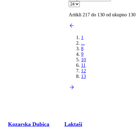
Artikli 217 do 130 od ukupno 130
1
...
8
9
10
11
12
13
Kozarska Dubica
Laktaši