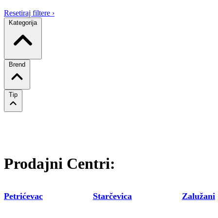
Resetiraj filtere
›
Kategorija
Brend
Tip
Prodajni Centri:
Petrićevac
Starčevica
Zalužani