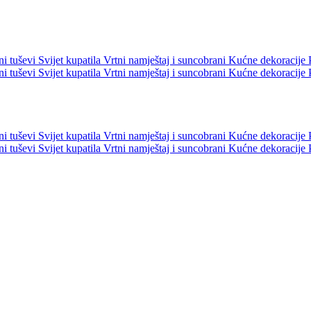
ni tuševi
Svijet kupatila
Vrtni namještaj i suncobrani
Kućne dekoracije
ni tuševi
Svijet kupatila
Vrtni namještaj i suncobrani
Kućne dekoracije
ni tuševi
Svijet kupatila
Vrtni namještaj i suncobrani
Kućne dekoracije
ni tuševi
Svijet kupatila
Vrtni namještaj i suncobrani
Kućne dekoracije