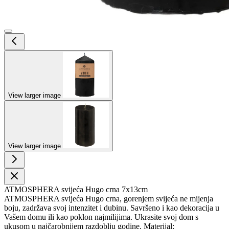
View larger image
View larger image
ATMOSPHERA svijeća Hugo crna 7x13cm
ATMOSPHERA svijeća Hugo crna, gorenjem svijeća ne mijenja
boju, zadržava svoj intenzitet i dubinu. Savršeno i kao dekoracija u
Vašem domu ili kao poklon najmilijima. Ukrasite svoj dom s
ukusom u najčarobnijem razdoblju godine. Materijal: