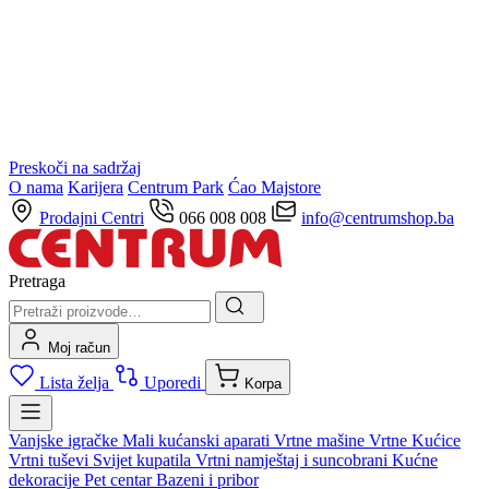
Preskoči na sadržaj
O nama
Karijera
Centrum Park
Ćao Majstore
Prodajni Centri
066 008 008
info@centrumshop.ba
Pretraga
Moj račun
Lista želja
Uporedi
Korpa
Vanjske igračke
Mali kućanski aparati
Vrtne mašine
Vrtne Kućice
Vrtni tuševi
Svijet kupatila
Vrtni namještaj i suncobrani
Kućne
dekoracije
Pet centar
Bazeni i pribor