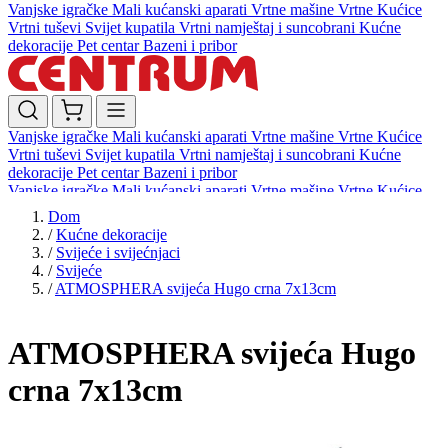
Vanjske igračke
Mali kućanski aparati
Vrtne mašine
Vrtne Kućice
Vrtni tuševi
Svijet kupatila
Vrtni namještaj i suncobrani
Kućne
dekoracije
Pet centar
Bazeni i pribor
Vanjske igračke
Mali kućanski aparati
Vrtne mašine
Vrtne Kućice
Vrtni tuševi
Svijet kupatila
Vrtni namještaj i suncobrani
Kućne
dekoracije
Pet centar
Bazeni i pribor
Vanjske igračke
Mali kućanski aparati
Vrtne mašine
Vrtne Kućice
Vrtni tuševi
Svijet kupatila
Vrtni namještaj i suncobrani
Kućne
Dom
dekoracije
Pet centar
Bazeni i pribor
/
Kućne dekoracije
/
Svijeće i svijećnjaci
/
Svijeće
/
ATMOSPHERA svijeća Hugo crna 7x13cm
ATMOSPHERA svijeća Hugo
crna 7x13cm