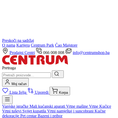
Preskoči na sadržaj
O nama
Karijera
Centrum Park
Ćao Majstore
Prodajni Centri
066 008 008
info@centrumshop.ba
Pretraga
Moj račun
Lista želja
Uporedi
Korpa
Vanjske igračke
Mali kućanski aparati
Vrtne mašine
Vrtne Kućice
Vrtni tuševi
Svijet kupatila
Vrtni namještaj i suncobrani
Kućne
dekoracije
Pet centar
Bazeni i pribor