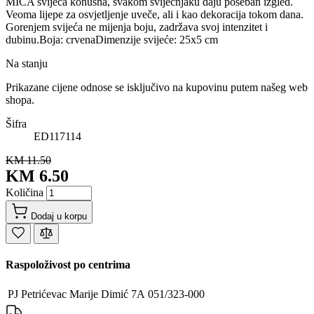
MICA svijeća konusna, svakom svijećnjaku daju poseban izgled.
Veoma lijepe za osvjetljenje uveče, ali i kao dekoracija tokom dana.
Gorenjem svijeća ne mijenja boju, zadržava svoj intenzitet i
dubinu.Boja: crvenaDimenzije svijeće: 25x5 cm
Na stanju
Prikazane cijene odnose se isključivo na kupovinu putem našeg web
shopa.
Šifra
ED117114
KM 11.50
KM 6.50
Količina
Dodaj u korpu
Raspoloživost po centrima
PJ Petrićevac
Marije Dimić 7A
051/323-000