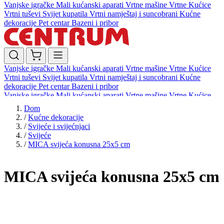
Vanjske igračke
Mali kućanski aparati
Vrtne mašine
Vrtne Kućice
Vrtni tuševi
Svijet kupatila
Vrtni namještaj i suncobrani
Kućne
dekoracije
Pet centar
Bazeni i pribor
Vanjske igračke
Mali kućanski aparati
Vrtne mašine
Vrtne Kućice
Vrtni tuševi
Svijet kupatila
Vrtni namještaj i suncobrani
Kućne
dekoracije
Pet centar
Bazeni i pribor
Vanjske igračke
Mali kućanski aparati
Vrtne mašine
Vrtne Kućice
Vrtni tuševi
Svijet kupatila
Vrtni namještaj i suncobrani
Kućne
Dom
dekoracije
Pet centar
Bazeni i pribor
/
Kućne dekoracije
/
Svijeće i svijećnjaci
/
Svijeće
/
MICA svijeća konusna 25x5 cm
MICA svijeća konusna 25x5 cm