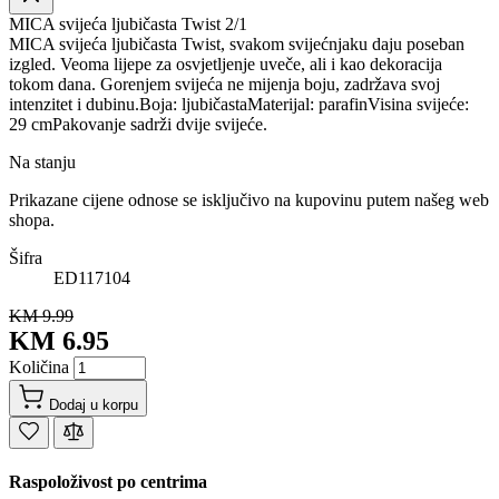
MICA svijeća ljubičasta Twist 2/1
MICA svijeća ljubičasta Twist, svakom svijećnjaku daju poseban
izgled. Veoma lijepe za osvjetljenje uveče, ali i kao dekoracija
tokom dana. Gorenjem svijeća ne mijenja boju, zadržava svoj
intenzitet i dubinu.Boja: ljubičastaMaterijal: parafinVisina svijeće:
29 cmPakovanje sadrži dvije svijeće.
Na stanju
Prikazane cijene odnose se isključivo na kupovinu putem našeg web
shopa.
Šifra
ED117104
KM 9.99
KM 6.95
Količina
Dodaj u korpu
Raspoloživost po centrima