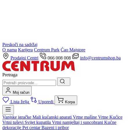
Preskoči na sadržaj
O nama
Karijera
Centrum Park
Ćao Majstore
Prodajni Centri
066 008 008
info@centrumshop.ba
Pretraga
Moj račun
Lista želja
Uporedi
Korpa
Vanjske igračke
Mali kućanski aparati
Vrtne mašine
Vrtne Kućice
Vrtni tuševi
Svijet kupatila
Vrtni namještaj i suncobrani
Kućne
dekoracije
Pet centar
Bazeni i pribor