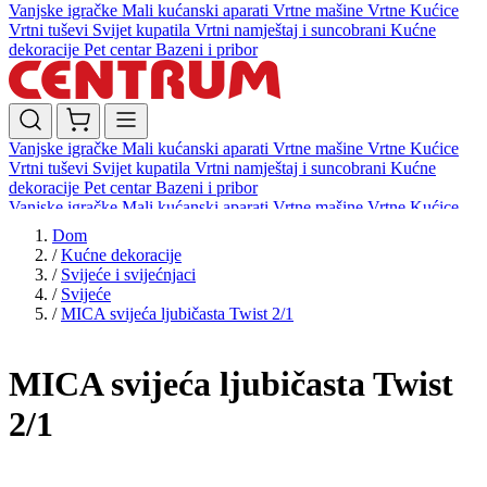
Vanjske igračke
Mali kućanski aparati
Vrtne mašine
Vrtne Kućice
Vrtni tuševi
Svijet kupatila
Vrtni namještaj i suncobrani
Kućne
dekoracije
Pet centar
Bazeni i pribor
Vanjske igračke
Mali kućanski aparati
Vrtne mašine
Vrtne Kućice
Vrtni tuševi
Svijet kupatila
Vrtni namještaj i suncobrani
Kućne
dekoracije
Pet centar
Bazeni i pribor
Vanjske igračke
Mali kućanski aparati
Vrtne mašine
Vrtne Kućice
Vrtni tuševi
Svijet kupatila
Vrtni namještaj i suncobrani
Kućne
Dom
dekoracije
Pet centar
Bazeni i pribor
/
Kućne dekoracije
/
Svijeće i svijećnjaci
/
Svijeće
/
MICA svijeća ljubičasta Twist 2/1
MICA svijeća ljubičasta Twist
2/1