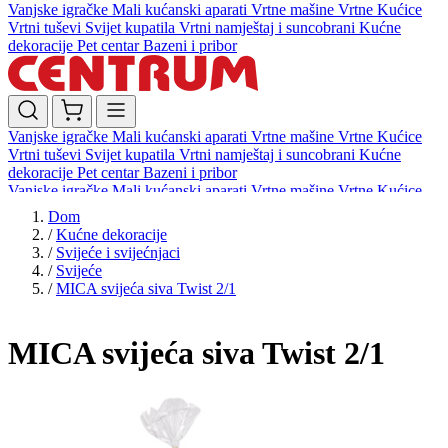
Vanjske igračke
Mali kućanski aparati
Vrtne mašine
Vrtne Kućice
Vrtni tuševi
Svijet kupatila
Vrtni namještaj i suncobrani
Kućne
dekoracije
Pet centar
Bazeni i pribor
Vanjske igračke
Mali kućanski aparati
Vrtne mašine
Vrtne Kućice
Vrtni tuševi
Svijet kupatila
Vrtni namještaj i suncobrani
Kućne
dekoracije
Pet centar
Bazeni i pribor
Vanjske igračke
Mali kućanski aparati
Vrtne mašine
Vrtne Kućice
Vrtni tuševi
Svijet kupatila
Vrtni namještaj i suncobrani
Kućne
Dom
dekoracije
Pet centar
Bazeni i pribor
/
Kućne dekoracije
/
Svijeće i svijećnjaci
/
Svijeće
/
MICA svijeća siva Twist 2/1
MICA svijeća siva Twist 2/1