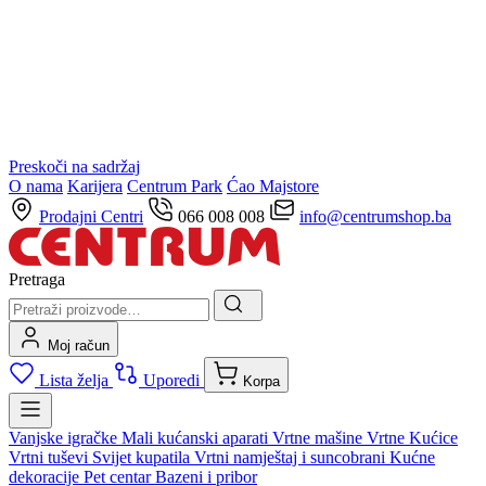
Preskoči na sadržaj
O nama
Karijera
Centrum Park
Ćao Majstore
Prodajni Centri
066 008 008
info@centrumshop.ba
Pretraga
Moj račun
Lista želja
Uporedi
Korpa
Vanjske igračke
Mali kućanski aparati
Vrtne mašine
Vrtne Kućice
Vrtni tuševi
Svijet kupatila
Vrtni namještaj i suncobrani
Kućne
dekoracije
Pet centar
Bazeni i pribor