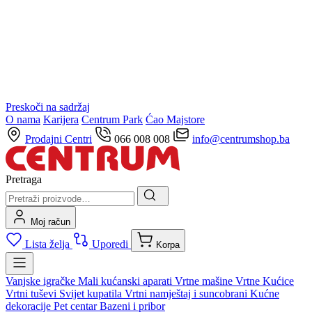
Preskoči na sadržaj
O nama
Karijera
Centrum Park
Ćao Majstore
Prodajni Centri
066 008 008
info@centrumshop.ba
Pretraga
Moj račun
Lista želja
Uporedi
Korpa
Vanjske igračke
Mali kućanski aparati
Vrtne mašine
Vrtne Kućice
Vrtni tuševi
Svijet kupatila
Vrtni namještaj i suncobrani
Kućne
dekoracije
Pet centar
Bazeni i pribor