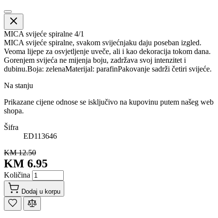
MICA svijeće spiralne 4/1
MICA svijeće spiralne, svakom svijećnjaku daju poseban izgled.
Veoma lijepe za osvjetljenje uveče, ali i kao dekoracija tokom dana.
Gorenjem svijeća ne mijenja boju, zadržava svoj intenzitet i
dubinu.Boja: zelenaMaterijal: parafinPakovanje sadrži četiri svijeće.
Na stanju
Prikazane cijene odnose se isključivo na kupovinu putem našeg web
shopa.
Šifra
ED113646
KM 12.50
KM 6.95
Količina
Dodaj u korpu