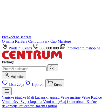
Preskoči na sadržaj
O nama
Karijera
Centrum Park
Ćao Majstore
Prodajni Centri
066 008 008
info@centrumshop.ba
Pretraga
Moj račun
Lista želja
Uporedi
Korpa
Vanjske igračke
Mali kućanski aparati
Vrtne mašine
Vrtne Kućice
Vrtni tuševi
Svijet kupatila
Vrtni namještaj i suncobrani
Kućne
dekoracije
Pet centar
Bazeni i pribor