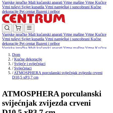
Vanjske igračke
Mali kućanski aparati
Vrtne mašine
Vrtne Kućice
Vrtni tuševi
Svijet kupatila
Vrtni namještaj i suncobrani
Kućne
dekoracije
Pet centar
Bazeni i pribor
Vanjske igračke
Mali kućanski aparati
Vrtne mašine
Vrtne Kućice
Vrtni tuševi
Svijet kupatila
Vrtni namještaj i suncobrani
Kućne
dekoracije
Pet centar
Bazeni i pribor
Vanjske igračke
Mali kućanski aparati
Vrtne mašine
Vrtne Kućice
Vrtni tuševi
Svijet kupatila
Vrtni namještaj i suncobrani
Kućne
Dom
dekoracije
Pet centar
Bazeni i pribor
/
Kućne dekoracije
/
Svijeće i svijećnjaci
/
Svijećnjaci
/
ATMOSPHERA porculanski svijećnjak zvijezda crveni
D10,5 xP3,7 cm
ATMOSPHERA porculanski
svijećnjak zvijezda crveni
D10,5 xP3,7 cm