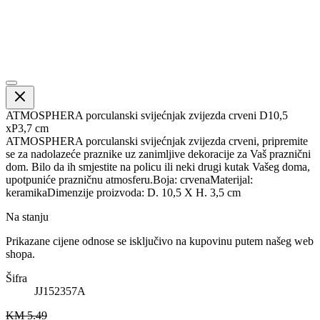
ATMOSPHERA porculanski svijećnjak zvijezda crveni D10,5
xP3,7 cm
ATMOSPHERA porculanski svijećnjak zvijezda crveni, pripremite
se za nadolazeće praznike uz zanimljive dekoracije za Vaš praznični
dom. Bilo da ih smjestite na policu ili neki drugi kutak Vašeg doma,
upotpuniće prazničnu atmosferu.Boja: crvenaMaterijal:
keramikaDimenzije proizvoda: D. 10,5 X H. 3,5 cm
Na stanju
Prikazane cijene odnose se isključivo na kupovinu putem našeg web
shopa.
Šifra
JJ152357A
KM 5.49