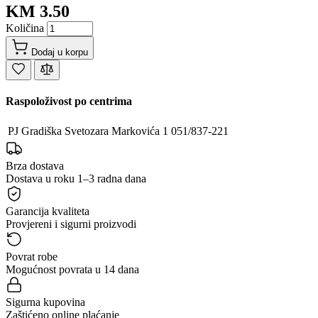
KM 3.50
Količina
Dodaj u korpu
Raspoloživost po centrima
PJ Gradiška
Svetozara Markovića 1
051/837-221
Brza dostava
Dostava u roku 1–3 radna dana
Garancija kvaliteta
Provjereni i sigurni proizvodi
Povrat robe
Mogućnost povrata u 14 dana
Sigurna kupovina
Zaštićeno online plaćanje