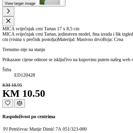
View larger image
MICA svijećnjak crni Tartan 17 x 8,5 cm
MICA svijećnjak crni Tartan, jedinstven model, fina izrada i šik izgled
cm (visina x prečnik postolja)Materijal: Masivno drvoBoja: Crna
Trenutno nije na stanju
Prikazane cijene odnose se isključivo na kupovinu putem našeg web 
Šifra
ED120428
KM 18.95
KM 10.50
Raspoloživost po centrima
PJ Petrićevac
Marije Dimić 7A
051/323-000