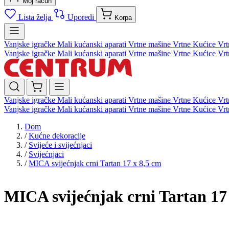
Moj račun
Lista želja
Uporedi
Korpa
Vanjske igračke
Mali kućanski aparati
Vrtne mašine
Vrtne Kućice
Vrt
Vanjske igračke
Mali kućanski aparati
Vrtne mašine
Vrtne Kućice
Vrt
Vanjske igračke
Mali kućanski aparati
Vrtne mašine
Vrtne Kućice
Vrt
Vanjske igračke
Mali kućanski aparati
Vrtne mašine
Vrtne Kućice
Vrt
Dom
/
Kućne dekoracije
/
Svijeće i svijećnjaci
/
Svijećnjaci
/
MICA svijećnjak crni Tartan 17 x 8,5 cm
MICA svijećnjak crni Tartan 17