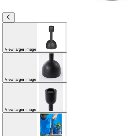
View larger image
View larger image
View larger image