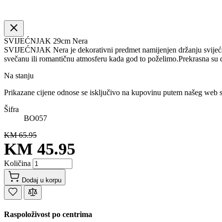
SVIJEĆNJAK 29cm Nera
SVIJEĆNJAK Nera je dekorativni predmet namijenjen držanju svijeća.
svečanu ili romantičnu atmosferu kada god to poželimo.Prekrasna su
Na stanju
Prikazane cijene odnose se isključivo na kupovinu putem našeg web 
Šifra
BO057
KM 65.95
KM 45.95
Količina
Dodaj u korpu
Raspoloživost po centrima