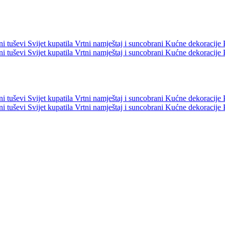
ni tuševi
Svijet kupatila
Vrtni namještaj i suncobrani
Kućne dekoracije
ni tuševi
Svijet kupatila
Vrtni namještaj i suncobrani
Kućne dekoracije
ni tuševi
Svijet kupatila
Vrtni namještaj i suncobrani
Kućne dekoracije
ni tuševi
Svijet kupatila
Vrtni namještaj i suncobrani
Kućne dekoracije