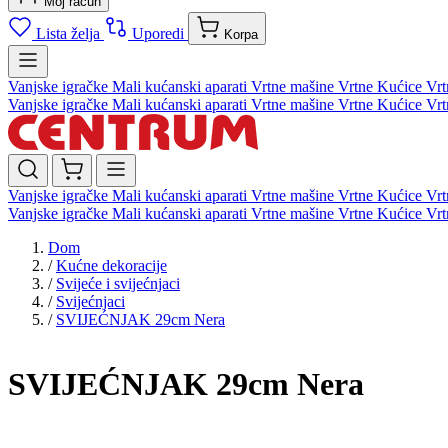
Moj račun
Lista želja
Uporedi
Korpa
Vanjske igračke
Mali kućanski aparati
Vrtne mašine
Vrtne Kućice
Vrt
Vanjske igračke
Mali kućanski aparati
Vrtne mašine
Vrtne Kućice
Vrt
Vanjske igračke
Mali kućanski aparati
Vrtne mašine
Vrtne Kućice
Vrt
Vanjske igračke
Mali kućanski aparati
Vrtne mašine
Vrtne Kućice
Vrt
Dom
/
Kućne dekoracije
/
Svijeće i svijećnjaci
/
Svijećnjaci
/
SVIJEĆNJAK 29cm Nera
SVIJEĆNJAK 29cm Nera