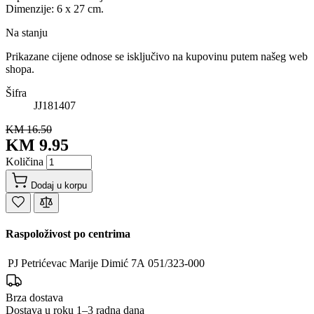
Dimenzije: 6 x 27 cm.
Na stanju
Prikazane cijene odnose se isključivo na kupovinu putem našeg web
shopa.
Šifra
JJ181407
KM 16.50
KM 9.95
Količina
Dodaj u korpu
Raspoloživost po centrima
PJ Petrićevac
Marije Dimić 7A
051/323-000
Brza dostava
Dostava u roku 1–3 radna dana