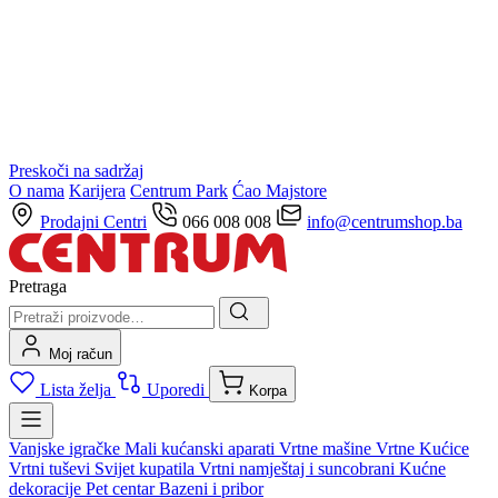
Preskoči na sadržaj
O nama
Karijera
Centrum Park
Ćao Majstore
Prodajni Centri
066 008 008
info@centrumshop.ba
Pretraga
Moj račun
Lista želja
Uporedi
Korpa
Vanjske igračke
Mali kućanski aparati
Vrtne mašine
Vrtne Kućice
Vrtni tuševi
Svijet kupatila
Vrtni namještaj i suncobrani
Kućne
dekoracije
Pet centar
Bazeni i pribor