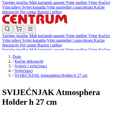
Vanjske igračke
Mali kućanski aparati
Vrtne mašine
Vrtne Kućice
Vrtni tuševi
Svijet kupatila
Vrtni namještaj i suncobrani
Kućne
dekoracije
Pet centar
Bazeni i pribor
Vanjske igračke
Mali kućanski aparati
Vrtne mašine
Vrtne Kućice
Vrtni tuševi
Svijet kupatila
Vrtni namještaj i suncobrani
Kućne
dekoracije
Pet centar
Bazeni i pribor
Vanjske igračke
Mali kućanski aparati
Vrtne mašine
Vrtne Kućice
Vrtni tuševi
Svijet kupatila
Vrtni namještaj i suncobrani
Kućne
Dom
dekoracije
Pet centar
Bazeni i pribor
/
Kućne dekoracije
/
Svijeće i svijećnjaci
/
Svijećnjaci
/
SVIJEĆNJAK Atmosphera Holder h 27 cm
SVIJEĆNJAK Atmosphera
Holder h 27 cm