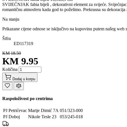
SVIJEĆNJAK fabia bijeli , dekorativni element za svijeće. Svijećnja
romantičnu atmosferu kada god to poželimo. Prekrasna su dekoracija 
Na stanju
Prikazane cijene odnose se isključivo na kupovinu putem našeg web 
Šifra
ED117319
KM 18.50
KM 9.95
Količina
Dodaj u korpu
Raspoloživost po centrima
PJ Petrićevac
Marije Dimić 7A
051/323-000
PJ Doboj
Nikole Tesle 23
053/245-018