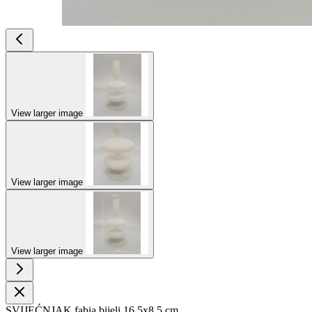
View larger image
View larger image
View larger image
SVIJEĆNJAK fabia bijeli 16,5x8,5 cm