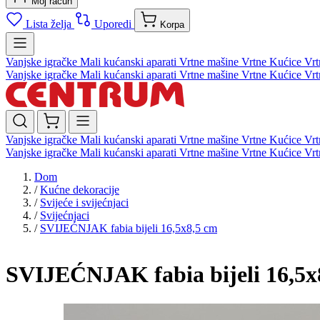
Moj račun
Lista želja
Uporedi
Korpa
Vanjske igračke
Mali kućanski aparati
Vrtne mašine
Vrtne Kućice
Vrt
Vanjske igračke
Mali kućanski aparati
Vrtne mašine
Vrtne Kućice
Vrt
Vanjske igračke
Mali kućanski aparati
Vrtne mašine
Vrtne Kućice
Vrt
Vanjske igračke
Mali kućanski aparati
Vrtne mašine
Vrtne Kućice
Vrt
Dom
/
Kućne dekoracije
/
Svijeće i svijećnjaci
/
Svijećnjaci
/
SVIJEĆNJAK fabia bijeli 16,5x8,5 cm
SVIJEĆNJAK fabia bijeli 16,5x