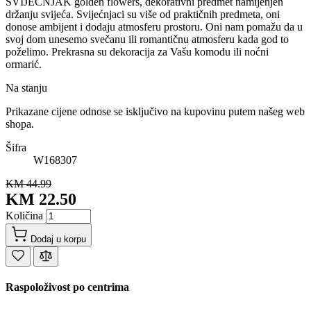
SVIJEĆNJAK golden flowers, dekorativni predmet namijenjen
držanju svijeća. Svijećnjaci su više od praktičnih predmeta, oni
donose ambijent i dodaju atmosferu prostoru. Oni nam pomažu da u
svoj dom unesemo svečanu ili romantičnu atmosferu kada god to
poželimo. Prekrasna su dekoracija za Vašu komodu ili noćni
ormarić.
Na stanju
Prikazane cijene odnose se isključivo na kupovinu putem našeg web
shopa.
Šifra
W168307
KM 44.99
KM 22.50
Količina
Dodaj u korpu
Raspoloživost po centrima