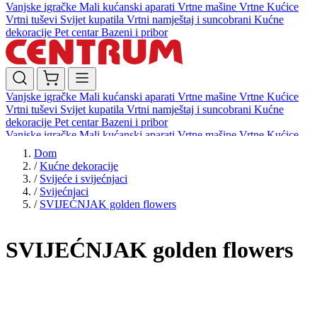
Vanjske igračke
Mali kućanski aparati
Vrtne mašine
Vrtne Kućice
Vrtni tuševi
Svijet kupatila
Vrtni namještaj i suncobrani
Kućne
dekoracije
Pet centar
Bazeni i pribor
Vanjske igračke
Mali kućanski aparati
Vrtne mašine
Vrtne Kućice
Vrtni tuševi
Svijet kupatila
Vrtni namještaj i suncobrani
Kućne
dekoracije
Pet centar
Bazeni i pribor
Vanjske igračke
Mali kućanski aparati
Vrtne mašine
Vrtne Kućice
Vrtni tuševi
Svijet kupatila
Vrtni namještaj i suncobrani
Kućne
Dom
dekoracije
Pet centar
Bazeni i pribor
/
Kućne dekoracije
/
Svijeće i svijećnjaci
/
Svijećnjaci
/
SVIJEĆNJAK golden flowers
SVIJEĆNJAK golden flowers