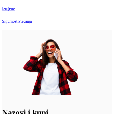
Izmjene
Sigurnost Placanja
Nazovi i kupi