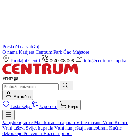
Preskoči na sadržaj
O nama
Karijera
Centrum Park
Ćao Majstore
Prodajni Centri
066 008 008
info@centrumshop.ba
Pretraga
Moj račun
Lista želja
Uporedi
Korpa
Vanjske igračke
Mali kućanski aparati
Vrtne mašine
Vrtne Kućice
Vrtni tuševi
Svijet kupatila
Vrtni namještaj i suncobrani
Kućne
dekoracije
Pet centar
Bazeni i pribor