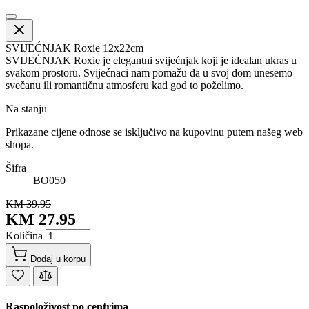
SVIJEĆNJAK Roxie 12x22cm
SVIJEĆNJAK Roxie je elegantni svijećnjak koji je idealan ukras u
svakom prostoru. Svijećnaci nam pomažu da u svoj dom unesemo
svečanu ili romantičnu atmosferu kad god to poželimo.
Na stanju
Prikazane cijene odnose se isključivo na kupovinu putem našeg web
shopa.
Šifra
BO050
KM 39.95
KM 27.95
Količina
Dodaj u korpu
Raspoloživost po centrima