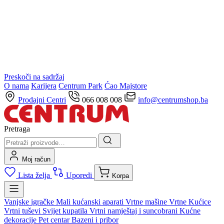
Preskoči na sadržaj
O nama
Karijera
Centrum Park
Ćao Majstore
Prodajni Centri
066 008 008
info@centrumshop.ba
Pretraga
Moj račun
Lista želja
Uporedi
Korpa
Vanjske igračke
Mali kućanski aparati
Vrtne mašine
Vrtne Kućice
Vrtni tuševi
Svijet kupatila
Vrtni namještaj i suncobrani
Kućne
dekoracije
Pet centar
Bazeni i pribor