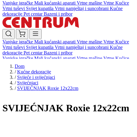
Vanjske igračke
Mali kućanski aparati
Vrtne mašine
Vrtne Kućice
Vrtni tuševi
Svijet kupatila
Vrtni namještaj i suncobrani
Kućne
dekoracije
Pet centar
Bazeni i pribor
Vanjske igračke
Mali kućanski aparati
Vrtne mašine
Vrtne Kućice
Vrtni tuševi
Svijet kupatila
Vrtni namještaj i suncobrani
Kućne
dekoracije
Pet centar
Bazeni i pribor
Vanjske igračke
Mali kućanski aparati
Vrtne mašine
Vrtne Kućice
Vrtni tuševi
Svijet kupatila
Vrtni namještaj i suncobrani
Kućne
Dom
dekoracije
Pet centar
Bazeni i pribor
/
Kućne dekoracije
/
Svijeće i svijećnjaci
/
Svijećnjaci
/
SVIJEĆNJAK Roxie 12x22cm
SVIJEĆNJAK Roxie 12x22cm