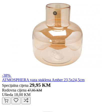
-38%
ATMOSPHERA vaza staklena Amber 23,5x24,5cm
29,95 KM
Specijalna cijena
Redovna cijena
47,95 KM
Ušteda 18,00 KM