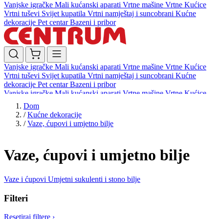
Vanjske igračke
Mali kućanski aparati
Vrtne mašine
Vrtne Kućice
Vrtni tuševi
Svijet kupatila
Vrtni namještaj i suncobrani
Kućne
dekoracije
Pet centar
Bazeni i pribor
Vanjske igračke
Mali kućanski aparati
Vrtne mašine
Vrtne Kućice
Vrtni tuševi
Svijet kupatila
Vrtni namještaj i suncobrani
Kućne
dekoracije
Pet centar
Bazeni i pribor
Vanjske igračke
Mali kućanski aparati
Vrtne mašine
Vrtne Kućice
Vrtni tuševi
Svijet kupatila
Vrtni namještaj i suncobrani
Kućne
Dom
dekoracije
Pet centar
Bazeni i pribor
/
Kućne dekoracije
/
Vaze, ćupovi i umjetno bilje
Vaze, ćupovi i umjetno bilje
Vaze i ćupovi
Umjetni sukulenti i stono bilje
Filteri
Resetiraj filtere
›