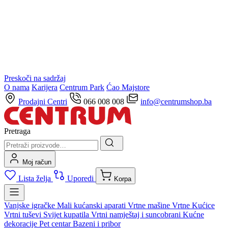
Preskoči na sadržaj
O nama
Karijera
Centrum Park
Ćao Majstore
Prodajni Centri
066 008 008
info@centrumshop.ba
Pretraga
Moj račun
Lista želja
Uporedi
Korpa
Vanjske igračke
Mali kućanski aparati
Vrtne mašine
Vrtne Kućice
Vrtni tuševi
Svijet kupatila
Vrtni namještaj i suncobrani
Kućne
dekoracije
Pet centar
Bazeni i pribor