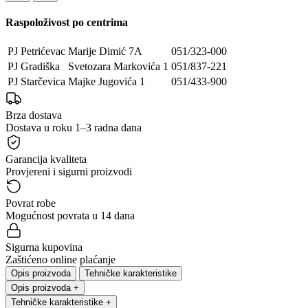
Raspoloživost po centrima
PJ Petrićevac
Marije Dimić 7A
051/323-000
PJ Gradiška
Svetozara Markovića 1
051/837-221
PJ Starčevica
Majke Jugovića 1
051/433-900
Brza dostava
Dostava u roku 1–3 radna dana
Garancija kvaliteta
Provjereni i sigurni proizvodi
Povrat robe
Mogućnost povrata u 14 dana
Sigurna kupovina
Zaštićeno online plaćanje
Opis proizvoda
Tehničke karakteristike
Opis proizvoda
+
Tehničke karakteristike
+