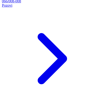
066/008-008
Pozovi