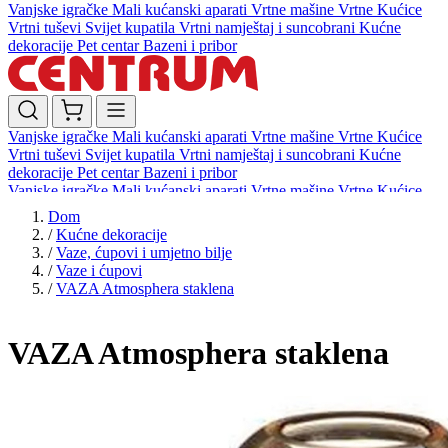
Vanjske igračke
Mali kućanski aparati
Vrtne mašine
Vrtne Kućice
Vrtni tuševi
Svijet kupatila
Vrtni namještaj i suncobrani
Kućne
dekoracije
Pet centar
Bazeni i pribor
Vanjske igračke
Mali kućanski aparati
Vrtne mašine
Vrtne Kućice
Vrtni tuševi
Svijet kupatila
Vrtni namještaj i suncobrani
Kućne
dekoracije
Pet centar
Bazeni i pribor
Vanjske igračke
Mali kućanski aparati
Vrtne mašine
Vrtne Kućice
Vrtni tuševi
Svijet kupatila
Vrtni namještaj i suncobrani
Kućne
Dom
dekoracije
Pet centar
Bazeni i pribor
/
Kućne dekoracije
/
Vaze, ćupovi i umjetno bilje
/
Vaze i ćupovi
/
VAZA Atmosphera staklena
VAZA Atmosphera staklena