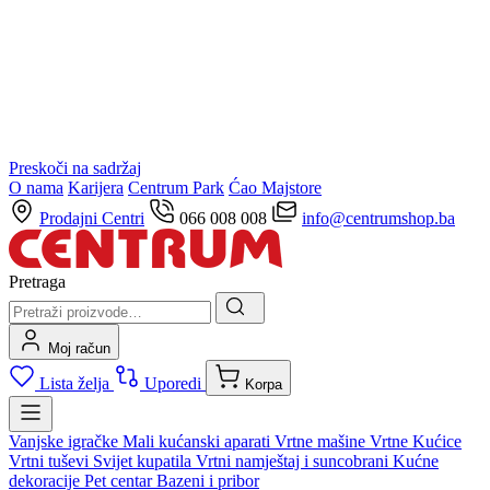
Preskoči na sadržaj
O nama
Karijera
Centrum Park
Ćao Majstore
Prodajni Centri
066 008 008
info@centrumshop.ba
Pretraga
Moj račun
Lista želja
Uporedi
Korpa
Vanjske igračke
Mali kućanski aparati
Vrtne mašine
Vrtne Kućice
Vrtni tuševi
Svijet kupatila
Vrtni namještaj i suncobrani
Kućne
dekoracije
Pet centar
Bazeni i pribor