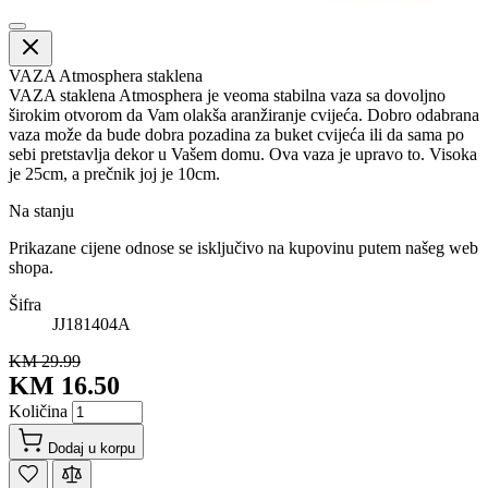
VAZA Atmosphera staklena
VAZA staklena Atmosphera je veoma stabilna vaza sa dovoljno
širokim otvorom da Vam olakša aranžiranje cvijeća. Dobro odabrana
vaza može da bude dobra pozadina za buket cvijeća ili da sama po
sebi pretstavlja dekor u Vašem domu. Ova vaza je upravo to. Visoka
je 25cm, a prečnik joj je 10cm.
Na stanju
Prikazane cijene odnose se isključivo na kupovinu putem našeg web
shopa.
Šifra
JJ181404A
KM 29.99
KM 16.50
Količina
Dodaj u korpu