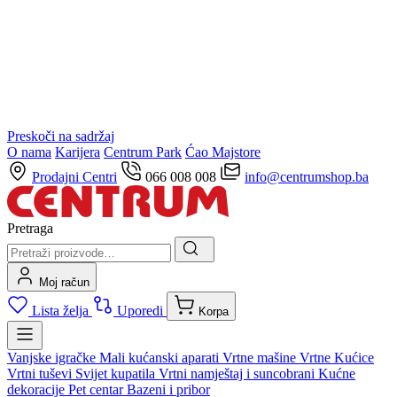
Preskoči na sadržaj
O nama
Karijera
Centrum Park
Ćao Majstore
Prodajni Centri
066 008 008
info@centrumshop.ba
Pretraga
Moj račun
Lista želja
Uporedi
Korpa
Vanjske igračke
Mali kućanski aparati
Vrtne mašine
Vrtne Kućice
Vrtni tuševi
Svijet kupatila
Vrtni namještaj i suncobrani
Kućne
dekoracije
Pet centar
Bazeni i pribor