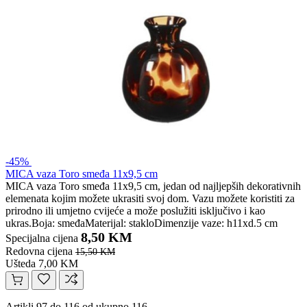
-45%
MICA vaza Toro smeđa 11x9,5 cm
MICA vaza Toro smeđa 11x9,5 cm, jedan od najljepših dekorativnih
elemenata kojim možete ukrasiti svoj dom. Vazu možete koristiti za
prirodno ili umjetno cvijeće a može poslužiti isključivo i kao
ukras.Boja: smeđaMaterijal: stakloDimenzije vaze: h11xd.5 cm
8,50 KM
Specijalna cijena
Redovna cijena
15,50 KM
Ušteda 7,00 KM
Artikli 97 do 116 od ukupno 116