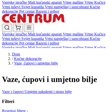
Vanjske igračke
Mali kućanski aparati
Vrtne mašine
Vrtne Kućice
Vrtni tuševi
Svijet kupatila
Vrtni namještaj i suncobrani
Kućne
dekoracije
Pet centar
Bazeni i pribor
Vanjske igračke
Mali kućanski aparati
Vrtne mašine
Vrtne Kućice
Vrtni tuševi
Svijet kupatila
Vrtni namještaj i suncobrani
Kućne
dekoracije
Pet centar
Bazeni i pribor
Vanjske igračke
Mali kućanski aparati
Vrtne mašine
Vrtne Kućice
Vrtni tuševi
Svijet kupatila
Vrtni namještaj i suncobrani
Kućne
Dom
dekoracije
Pet centar
Bazeni i pribor
/
Kućne dekoracije
/
Vaze, ćupovi i umjetno bilje
Vaze, ćupovi i umjetno bilje
Vaze i ćupovi
Umjetni sukulenti i stono bilje
Filteri
Resetiraj filtere
›