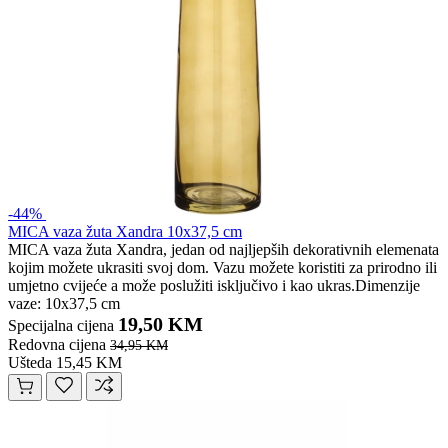
-44%
MICA vaza žuta Xandra 10x37,5 cm
MICA vaza žuta Xandra, jedan od najljepših dekorativnih elemenata
kojim možete ukrasiti svoj dom. Vazu možete koristiti za prirodno ili
umjetno cvijeće a može poslužiti isključivo i kao ukras.Dimenzije
vaze: 10x37,5 cm
19,50 KM
Specijalna cijena
Redovna cijena
34,95 KM
Ušteda 15,45 KM