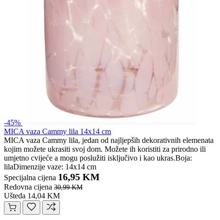
-45%
MICA vaza Cammy lila 14x14 cm
MICA vaza Cammy lila, jedan od najljepših dekorativnih elemenata
kojim možete ukrasiti svoj dom. Možete ih koristiti za prirodno ili
umjetno cvijeće a mogu poslužiti isključivo i kao ukras.Boja:
lilaDimenzije vaze: 14x14 cm
16,95 KM
Specijalna cijena
Redovna cijena
30,99 KM
Ušteda 14,04 KM