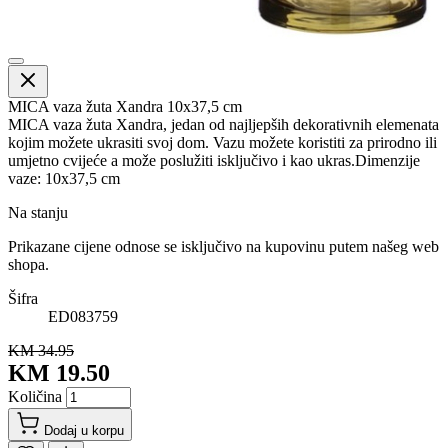
MICA vaza žuta Xandra 10x37,5 cm
MICA vaza žuta Xandra, jedan od najljepših dekorativnih elemenata
kojim možete ukrasiti svoj dom. Vazu možete koristiti za prirodno ili
umjetno cvijeće a može poslužiti isključivo i kao ukras.Dimenzije
vaze: 10x37,5 cm
Na stanju
Prikazane cijene odnose se isključivo na kupovinu putem našeg web
shopa.
Šifra
ED083759
KM 34.95
KM 19.50
Količina
Dodaj u korpu