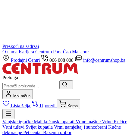
Preskoči na sadržaj
O nama
Karijera
Centrum Park
Ćao Majstore
Prodajni Centri
066 008 008
info@centrumshop.ba
Pretraga
Moj račun
Lista želja
Uporedi
Korpa
Vanjske igračke
Mali kućanski aparati
Vrtne mašine
Vrtne Kućice
Vrtni tuševi
Svijet kupatila
Vrtni namještaj i suncobrani
Kućne
dekoracije
Pet centar
Bazeni i pribor