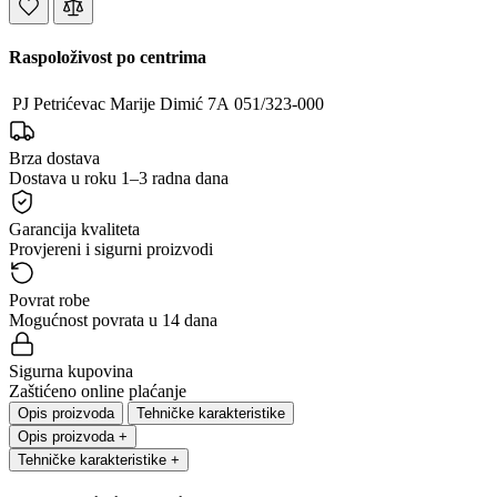
Raspoloživost po centrima
PJ Petrićevac
Marije Dimić 7A
051/323-000
Brza dostava
Dostava u roku 1–3 radna dana
Garancija kvaliteta
Provjereni i sigurni proizvodi
Povrat robe
Mogućnost povrata u 14 dana
Sigurna kupovina
Zaštićeno online plaćanje
Opis proizvoda
Tehničke karakteristike
Opis proizvoda
+
Tehničke karakteristike
+