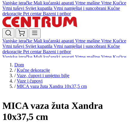
Vanjske igračke
Mali kućanski aparati
Vrtne mašine
Vrtne Kućice
Vrtni tuševi
Svijet kupatila
Vrtni namještaj i suncobrani
Kućne
dekoracije
Pet centar
Bazeni i pribor
Vanjske igračke
Mali kućanski aparati
Vrtne mašine
Vrtne Kućice
Vrtni tuševi
Svijet kupatila
Vrtni namještaj i suncobrani
Kućne
dekoracije
Pet centar
Bazeni i pribor
Vanjske igračke
Mali kućanski aparati
Vrtne mašine
Vrtne Kućice
Vrtni tuševi
Svijet kupatila
Vrtni namještaj i suncobrani
Kućne
Dom
dekoracije
Pet centar
Bazeni i pribor
/
Kućne dekoracije
/
Vaze, ćupovi i umjetno bilje
/
Vaze i ćupovi
/
MICA vaza žuta Xandra 10x37,5 cm
MICA vaza žuta Xandra
10x37,5 cm