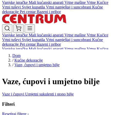
Vanjske igračke
Mali kućanski aparati
Vrtne mašine
Vrtne Kućice
Vrtni tuševi
Svijet kupatila
Vrtni namještaj i suncobrani
Kućne
dekoracije
Pet centar
Bazeni i pribor
Vanjske igračke
Mali kućanski aparati
Vrtne mašine
Vrtne Kućice
Vrtni tuševi
Svijet kupatila
Vrtni namještaj i suncobrani
Kućne
dekoracije
Pet centar
Bazeni i pribor
Vanjske igračke
Mali kućanski aparati
Vrtne mašine
Vrtne Kućice
Vrtni tuševi
Svijet kupatila
Vrtni namještaj i suncobrani
Kućne
Dom
dekoracije
Pet centar
Bazeni i pribor
/
Kućne dekoracije
/
Vaze, ćupovi i umjetno bilje
Vaze, ćupovi i umjetno bilje
Vaze i ćupovi
Umjetni sukulenti i stono bilje
Filteri
Resetiraj filtere
›