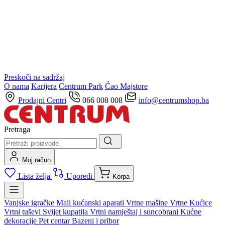
Preskoči na sadržaj
O nama
Karijera
Centrum Park
Ćao Majstore
Prodajni Centri
066 008 008
info@centrumshop.ba
Pretraga
Moj račun
Lista želja
Uporedi
Korpa
Vanjske igračke
Mali kućanski aparati
Vrtne mašine
Vrtne Kućice
Vrtni tuševi
Svijet kupatila
Vrtni namještaj i suncobrani
Kućne
dekoracije
Pet centar
Bazeni i pribor