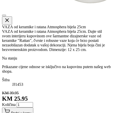
VAZA od keramike i ratana Atmosphera bijela 25cm
VAZA od keramike i ratana Atmosphera bijela 25cm. Dajte stil
svom interijeru kupovinom ove šarmantne dizajnerske vaze od
keramike "Rattan", čvrste i robusne vaze koja će brzo postati
nezaobilazan dodatak u vašoj dekoraciji. Njena bijela boja čini je
bezvremenskim proizvodom. Dimenzije: 12 x 25 cm.
Na stanju
Prikazane cijene odnose se isključivo na kupovinu putem našeg web
shopa.
Šifra
JJ1453
KM 39.95
KM 25.95
Količina