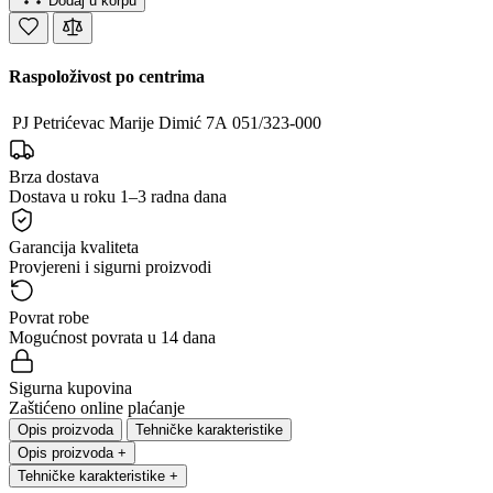
Dodaj u korpu
Raspoloživost po centrima
PJ Petrićevac
Marije Dimić 7A
051/323-000
Brza dostava
Dostava u roku 1–3 radna dana
Garancija kvaliteta
Provjereni i sigurni proizvodi
Povrat robe
Mogućnost povrata u 14 dana
Sigurna kupovina
Zaštićeno online plaćanje
Opis proizvoda
Tehničke karakteristike
Opis proizvoda
+
Tehničke karakteristike
+