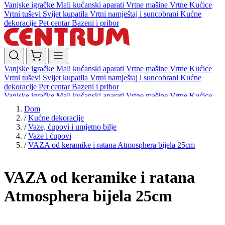
Vanjske igračke
Mali kućanski aparati
Vrtne mašine
Vrtne Kućice
Vrtni tuševi
Svijet kupatila
Vrtni namještaj i suncobrani
Kućne
dekoracije
Pet centar
Bazeni i pribor
Vanjske igračke
Mali kućanski aparati
Vrtne mašine
Vrtne Kućice
Vrtni tuševi
Svijet kupatila
Vrtni namještaj i suncobrani
Kućne
dekoracije
Pet centar
Bazeni i pribor
Vanjske igračke
Mali kućanski aparati
Vrtne mašine
Vrtne Kućice
Vrtni tuševi
Svijet kupatila
Vrtni namještaj i suncobrani
Kućne
Dom
dekoracije
Pet centar
Bazeni i pribor
/
Kućne dekoracije
/
Vaze, ćupovi i umjetno bilje
/
Vaze i ćupovi
/
VAZA od keramike i ratana Atmosphera bijela 25cm
VAZA od keramike i ratana
Atmosphera bijela 25cm