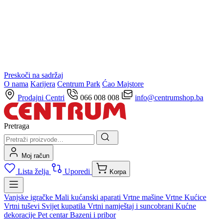
Preskoči na sadržaj
O nama
Karijera
Centrum Park
Ćao Majstore
Prodajni Centri
066 008 008
info@centrumshop.ba
Pretraga
Moj račun
Lista želja
Uporedi
Korpa
Vanjske igračke
Mali kućanski aparati
Vrtne mašine
Vrtne Kućice
Vrtni tuševi
Svijet kupatila
Vrtni namještaj i suncobrani
Kućne
dekoracije
Pet centar
Bazeni i pribor