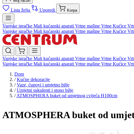
Moj račun
Lista želja
Uporedi
Korpa
Vanjske igračke
Mali kućanski aparati
Vrtne mašine
Vrtne Kućice
Vrt
Vanjske igračke
Mali kućanski aparati
Vrtne mašine
Vrtne Kućice
Vrt
Vanjske igračke
Mali kućanski aparati
Vrtne mašine
Vrtne Kućice
Vrt
Vanjske igračke
Mali kućanski aparati
Vrtne mašine
Vrtne Kućice
Vrt
Dom
/
Kućne dekoracije
/
Vaze, ćupovi i umjetno bilje
/
Umjetni sukulenti i stono bilje
/
ATMOSPHERA buket od umjetnog cvijeća H100cm
ATMOSPHERA buket od umjetn