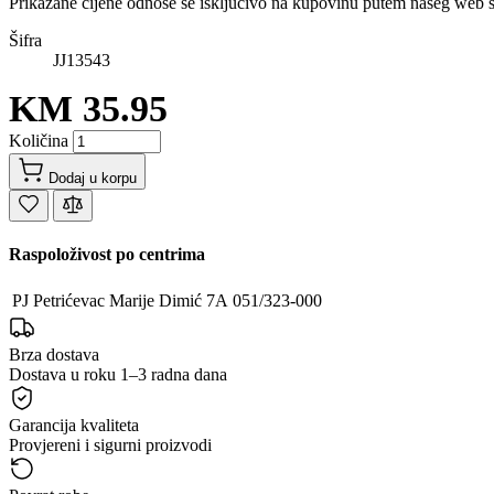
Prikazane cijene odnose se isključivo na kupovinu putem našeg web 
Šifra
JJ13543
KM 35.95
Količina
Dodaj u korpu
Raspoloživost po centrima
PJ Petrićevac
Marije Dimić 7A
051/323-000
Brza dostava
Dostava u roku 1–3 radna dana
Garancija kvaliteta
Provjereni i sigurni proizvodi