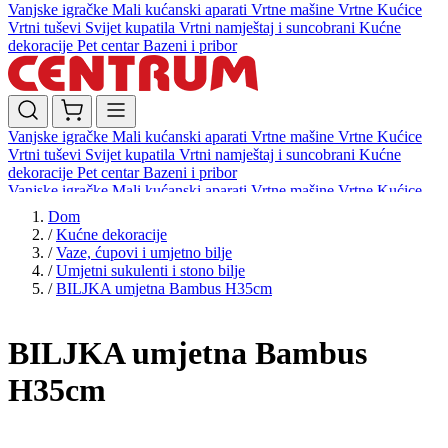
Vanjske igračke
Mali kućanski aparati
Vrtne mašine
Vrtne Kućice
Vrtni tuševi
Svijet kupatila
Vrtni namještaj i suncobrani
Kućne
dekoracije
Pet centar
Bazeni i pribor
Vanjske igračke
Mali kućanski aparati
Vrtne mašine
Vrtne Kućice
Vrtni tuševi
Svijet kupatila
Vrtni namještaj i suncobrani
Kućne
dekoracije
Pet centar
Bazeni i pribor
Vanjske igračke
Mali kućanski aparati
Vrtne mašine
Vrtne Kućice
Vrtni tuševi
Svijet kupatila
Vrtni namještaj i suncobrani
Kućne
Dom
dekoracije
Pet centar
Bazeni i pribor
/
Kućne dekoracije
/
Vaze, ćupovi i umjetno bilje
/
Umjetni sukulenti i stono bilje
/
BILJKA umjetna Bambus H35cm
BILJKA umjetna Bambus
H35cm