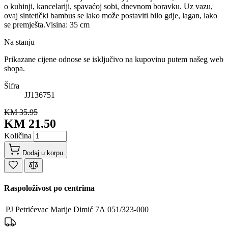
o kuhinji, kancelariji, spavaćoj sobi, dnevnom boravku. Uz vazu,
ovaj sintetički bambus se lako može postaviti bilo gdje, lagan, lako
se premješta.Visina: 35 cm
Na stanju
Prikazane cijene odnose se isključivo na kupovinu putem našeg web
shopa.
Šifra
JJ136751
KM 35.95
KM 21.50
Količina
Dodaj u korpu
Raspoloživost po centrima
PJ Petrićevac
Marije Dimić 7A
051/323-000