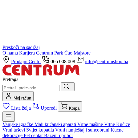
Preskoči na sadržaj
O nama
Karijera
Centrum Park
Ćao Majstore
Prodajni Centri
066 008 008
info@centrumshop.ba
Pretraga
Moj račun
Lista želja
Uporedi
Korpa
Vanjske igračke
Mali kućanski aparati
Vrtne mašine
Vrtne Kućice
Vrtni tuševi
Svijet kupatila
Vrtni namještaj i suncobrani
Kućne
dekoracije
Pet centar
Bazeni i pribor